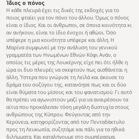
Ίδιος ο πόνος
Η κάθε πλευρά έχει τις δικές της εκδοχές για το
ποιος φταίει για τον πόνο του άλλου. Όμως ο πόνος
είναι ο ίδιος. Και οι άνθρωποι, σε όποια κοινότητα κι
αν ανήκουν, είναι το ίδιο ένοχοι ή αθώοι. Όσο
υπέφερε η μια κοινότητα υπέφερε και άλλη. Η
Μαρίνα συμφωνεί με την ανάλυση του γενικού
γραμματέα των Ηνωμένων Εθνών Κόφι Ανάν, ο
οποίος τις μέρες της Λουκέρνης είχε πει ότι ήλθε η
ώρα οι δυο πλευρές να σκεφτούν πως αισθάνεται η
άλλη. Ύστερα που γνώρισε τη Λεϊλά και άκουσε το
δράμα του συζύγου της, κατανόησε πως και οι δύο
είναι θύματα του μίσους και του φανατισμού. Γι αυτό
θα πρέπει να αγωνιστούν μαζί για να αναιρέσουν τα
αίτια που προκάλεσαν τόση μεγάλη δυστυχία στους
ανθρώπους της Κύπρου. Φεύγοντας από την
Κερύνεια, κατηφορίζοντας από τον Πενταδάκτυλο
προς τη Λευκωσία, συζητάμε και πάλι για τα ηθικά
διλήμματα. Και καταλήγουμε στο συμπέρασμα,