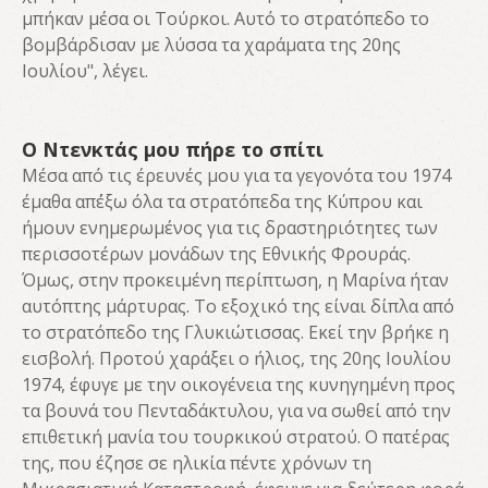
μπήκαν μέσα οι Τούρκοι. Αυτό το στρατόπεδο το
βομβάρδισαν με λύσσα τα χαράματα της 20ης
Ιουλίου", λέγει.
Ο Ντενκτάς μου πήρε το σπίτι
Μέσα από τις έρευνές μου για τα γεγονότα του 1974
έμαθα απ΄έξω όλα τα στρατόπεδα της Κύπρου και
ήμουν ενημερωμένος για τις δραστηριότητες των
περισσοτέρων μονάδων της Εθνικής Φρουράς.
Όμως, στην προκειμένη περίπτωση, η Μαρίνα ήταν
αυτόπτης μάρτυρας. Το εξοχικό της είναι δίπλα από
το στρατόπεδο της Γλυκιώτισσας. Εκεί την βρήκε η
εισβολή. Προτού χαράξει ο ήλιος, της 20ης Ιουλίου
1974, έφυγε με την οικογένεια της κυνηγημένη προς
τα βουνά του Πενταδάκτυλου, για να σωθεί από την
επιθετική μανία του τουρκικού στρατού. Ο πατέρας
της, που έζησε σε ηλικία πέντε χρόνων τη