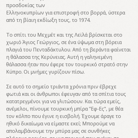
προσδοκίας των
Ελληνοκυπρίων για επιστροφή στο βορρά, ύστερα
από τη βίαιη εκδίωξη τους, το 1974.
Το σπίτι του Μεχμέτ και της Λεϊλά βρίσκεται στο
χωριό Άγιος Γεώργιος, σε ένα ύψωμα στη βόρεια
πλαγιά του Πενταδάκτυλου. Από τη βεράντα φαίνεται
η θάλασσα της Κερύνειας. Αυτή η γαληνεμένη
θάλασσα ήταν που έφερε τον τουρκικό στρατό στην
Κύπρο. Οι μνήμες γυρίζουν πίσω.
Σε αυτό το σημείο τριάντα χρόνια πριν έβρεχε
φωτιά και οι άνθρωποι έφευγαν από τα σπίτια τους
κατατρεγμένοι για να γλιτώσουν. Και τώρα εμείς,
ανέμελοι, πίνουμε τουρκική μπίρα "Εφ-Ες", με θέα
τον κόλπο που έγινε η εισβολή. Έχουμε άραγε το
ηθικό δικαίωμα να είμαστε εκεί; Μπορούμε να
απολαμβάνουμε την μπύρα μας σε συνθήκες