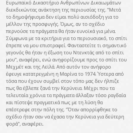
Ευρωπαϊκό Δικαστήριο Ανθρωπίνων Δικαιωμάτων
διεκδικώντας ανάκτηση της περιουσίας της. "Μετά
το δημοψήφισμα δεν είμαι πολύ αισιόδοξη για το
μέλλον της προσφυγής. Όμως, αν το σχέδιο
περνούσε τα πράγματα θα ήταν ευνοϊκά για μένα.
Σύμφωνα με τα κριτήρια για το περιουσιακό, το σπίτι
έπρεπε να μου επιστραφεί. Φανταστείτε τι σημαντικό
γεγονός θα ήταν η έξωση του Ντενκτάς από το σπίτι
μου", αναφέρει, ενώ ανηφορίζουμε προς το σπίτι του
Μεχμέτ και της Λεϊλά. Από αυτόν τον ανήφορο
έφευγε κατατρεγμένη η Μαρίνα το 1974. Ύστερα από
τόσα που έχουν συμβεί στον τόπο μας δεν ήλπιζε
πως θα έβλεπε ξανά την Κερύνεια. Μέχρι που τα
τελευταία χρόνια τα πράγματα άλλαξαν τόσο ραγδαία
και πίστεψε πραγματικά πως με τη λύση θα
επέστρεφε στην πόλη της. "Όταν απορρίφθηκε το
σχέδιο ήταν σαν να έχασα την Κερύνεια για δεύτερη
φορά", αναφέρει.