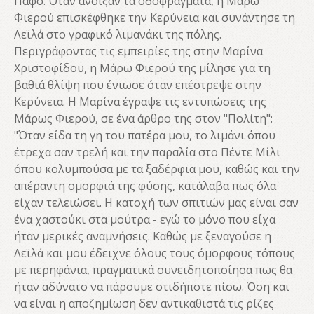
Πάφο. Όταν άνοιξαν τα οδοφράγματα, η Μάρω
Φιερού επισκέφθηκε την Κερύνεια και συνάντησε τη
Λεϊλά στο γραφικό λιμανάκι της πόλης.
Περιγράφοντας τις εμπειρίες της στην Μαρίνα
Χριστοφίδου, η Μάρω Φιερού της μίλησε για τη
βαθιά θλίψη που ένιωσε όταν επέστρεψε στην
Κερύνεια. Η Μαρίνα έγραψε τις εντυπώσεις της
Μάρως Φιερού, σε ένα άρθρο της στον "Πολίτη":
"Όταν είδα τη γη του πατέρα μου, το λιμάνι όπου
έτρεχα σαν τρελή και την παραλία στο Πέντε Μίλι
όπου κολυμπούσα με τα ξαδέρφια μου, καθώς και την
απέραντη ομορφιά της φύσης, κατάλαβα πως όλα
είχαν τελειώσει. Η κατοχή των σπιτιών μας είναι σαν
ένα χαστούκι στα μούτρα - εγώ το μόνο που είχα
ήταν μερικές αναμνήσεις. Καθώς με ξεναγούσε η
Λεϊλά και μου έδειχνε όλους τους όμορφους τόπους
με περηφάνια, πραγματικά συνειδητοποίησα πως θα
ήταν αδύνατο να πάρουμε οτιδήποτε πίσω. Όση και
να είναι η αποζημίωση δεν αντικαθιστά τις ρίζες