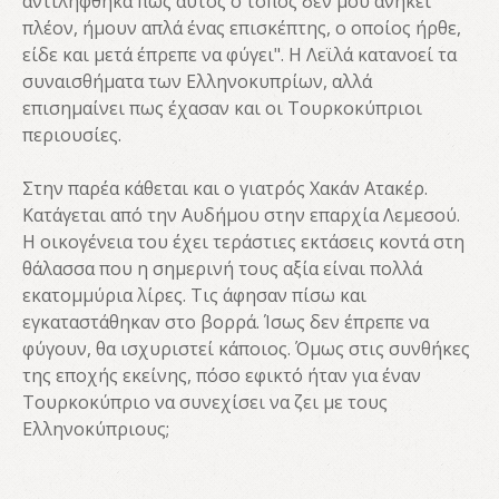
αντιλήφθηκα πως αυτός ο τόπος δεν μου ανήκει
πλέον, ήμουν απλά ένας επισκέπτης, ο οποίος ήρθε,
είδε και μετά έπρεπε να φύγει". Η Λεϊλά κατανοεί τα
συναισθήματα των Ελληνοκυπρίων, αλλά
επισημαίνει πως έχασαν και οι Τουρκοκύπριοι
περιουσίες.
Στην παρέα κάθεται και ο γιατρός Χακάν Ατακέρ.
Κατάγεται από την Αυδήμου στην επαρχία Λεμεσού.
Η οικογένεια του έχει τεράστιες εκτάσεις κοντά στη
θάλασσα που η σημερινή τους αξία είναι πολλά
εκατομμύρια λίρες. Τις άφησαν πίσω και
εγκαταστάθηκαν στο βορρά. Ίσως δεν έπρεπε να
φύγουν, θα ισχυριστεί κάποιος. Όμως στις συνθήκες
της εποχής εκείνης, πόσο εφικτό ήταν για έναν
Τουρκοκύπριο να συνεχίσει να ζει με τους
Ελληνοκύπριους;