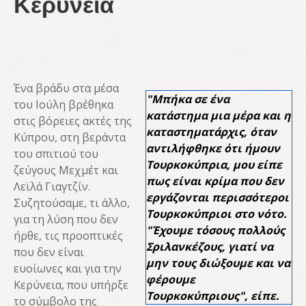
Κερύνεια
Ένα βράδυ στα μέσα
"Μπήκα σε ένα
του Ιούλη βρέθηκα
κατάστημα μια μέρα και η
στις βόρειες ακτές της
καταστηματάρχις, όταν
Κύπρου, στη βεράντα
αντιλήφθηκε ότι ήμουν
του σπιτιού του
Τουρκοκύπρια, μου είπε
ζεύγους Μεχμέτ και
πως είναι κρίμα που δεν
Λεϊλά Γιαγτζίν.
εργάζονται περισσότεροι
Συζητούσαμε, τι άλλο,
Τουρκοκύπριοι στο νότο.
για τη λύση που δεν
"Έχουμε τόσους πολλούς
ήρθε, τις προοπτικές
Σριλανκέζους, γιατί να
που δεν είναι
μην τους διώξουμε και να
ευοίωνες και για την
φέρουμε
Κερύνεια, που υπήρξε
Τουρκοκύπριους", είπε.
το σύμβολο της