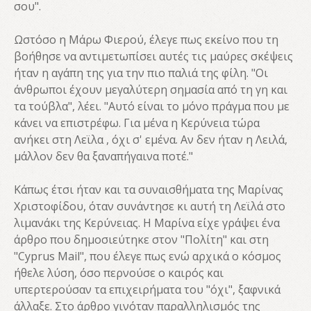
σου".
Ωστόσο η Μάρω Φιερού, έλεγε πως εκείνο που τη
βοήθησε να αντιμετωπίσει αυτές τις μαύρες σκέψεις
ήταν η αγάπη της για την πιο παλιά της φίλη. "Οι
άνθρωποι έχουν μεγαλύτερη σημασία από τη γη και
τα τούβλα", λέει. "Αυτό είναι το μόνο πράγμα που με
κάνει να επιστρέφω. Για μένα η Κερύνεια τώρα
ανήκει στη Λεϊλα , όχι σ' εμένα. Αν δεν ήταν η Λειλά,
μάλλον δεν θα ξαναπήγαινα ποτέ."
Κάπως έτσι ήταν και τα συναισθήματα της Μαρίνας
Χριστοφίδου, όταν συνάντησε κι αυτή τη Λεϊλά στο
λιμανάκι της Κερύνειας. Η Μαρίνα είχε γράψει ένα
άρθρο που δημοσιεύτηκε στον "Πολίτη" και στη
"Cyprus Mail", που έλεγε πως ενώ αρχικά ο κόσμος
ήθελε λύση, όσο περνούσε ο καιρός και
υπερτερούσαν τα επιχειρήματα του "όχι", ξαφνικά
άλλαξε. Στο άρθρο γινόταν παραλληλισμός της