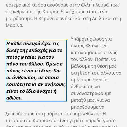
ύστερα από τα όσα ακούσαμε στην άλλη πλευρά, πως
οι άνθρωποι της Κύπρου δεν έχουμε τίποτα να
μοιράσουμε. Η Κερύνεια ανήκει και στη Λεϊλά και στη
Μαρίνα.
Υπάρχει χώρος για
Η κάθε πλευρά έχει τις
όλους. Φτάνει να
δικές της εκδοχές για το
κατανοήσουμε ο ένας
ποιος φταίει για τον
τον άλλον. Πρέπει να
πόνο του άλλου. Όμως ο
βάλουμε τη θέση μας
πόνος είναι ο ίδιος. Και
στη θέση του άλλου, να
οι άνθρωποι, σε όποια
σμίξουμε ξανά οι
κοινότητα κι αν ανήκουν,
άνθρωποι, να
είναι το ίδιο ένοχοι ή
συναναστραφούμε
αθώοι.
μεταξύ μας, για να
μπορέσουμε να
ξεπεράσουμε τα τραύματα του παρελθόντος. Η
ιστορία του Κυπριακού είναι γεμάτη παραδείγματα