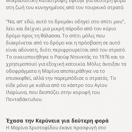
Μικρασιατική Καταστροφή, έφευγε για δεύτερη φορά
στη ζωή του κυνηγημένος από τον τουρκικό στρατό.
"Να, απ' εδώ, αυτό το δρομάκι οδηγεί στο σπίτι μου",
λέει και δείχνει μια μικρή πάροδο από τον κύριο
δρόμο προς τη θάλασσα. Το σπίτι μόλις που
διακρίνεται από το δρόμο και η πρόσβαση σε αυτό
είναι αδύνατη, διότι περιφρουρείται από τον στρατό.
Το οικειοποιήθηκε ο Ραούφ Ντενκτάς το 1976 και το
χρησιμοποιεί για εξοχική κατοικία. Μόλις άνοιξαν τα
οδοφράγματα η Μαρίνα αποπειράθηκε να το
επισκεφθεί, αλλά την παρεμπόδισε ο στρατός. Το
είδε μόνο με κιάλια από το κάστρο του Αγίου
Ιλαρίωνα, που δεσπόζει στην κορυφή του
Πενταδάκτυλου.
Έχασα την Κερύνεια για δεύτερη φορά
Η Μαρίνα Χριστοφίδου έκανε προσφυγή στο