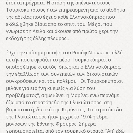
έτσι τα πράγματα. Η στάση της απέναντι στους
Τουρκοκύπριους ήταν επηρεασμένη από το αίσθημα
της αδικίας που έχει ο κάθε Ελληνοκύπριος που
εκδιώχθηκε βίαια από το σπίτι του. Μέχρι που
γνώρισε τη Λεϊλά και άκουσε από πρώτο χέρι την
εκδοχή της άλλης πλευράς...
Όχι την επίσημη άποψη του Ραούφ Ντενκτάς, αλλά
αυτήν που εκφράζει το μέσο Τουρκοκύπριο, ο
οποίος έζησε κι αυτός, όπως και ο Ελληνοκύπριος,
την εξαθλίωση των συνεπειών των δικοινοτικών
συγκρούσεων και του πολέμου. "Οι Τουρκοκύπριοι
μιλάνε για ειρήνη κι εμείς για λύση του
προβλήματος", σημειώνει η Μαρίνα, ενώ περνάμε
έξω από το στρατόπεδο της Γλυκιώτισσας, στη
βόρεια ακτή, δυτικά της Κερύνειας. Το στρατόπεδο
της Γλυκιώτισσας ήταν μέχρι το 1974 η έδρα
μονάδων της Εθνικής Φρουράς. Σήμερα
χρησιμοποιείται από τον τουρκικό στρατό. "Απ' εδώ