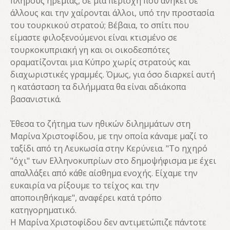
πλήρους ηρεμίας, σε μια περιοχή που ανήκει σε
άλλους και την χαίρονται άλλοι, υπό την προστασία
του τουρκικού στρατού; Βέβαια, το σπίτι που
είμαστε φιλοξενούμενοι είναι κτισμένο σε
τουρκοκυπριακή γη και οι οικοδεσπότες
οραματίζονται μια Κύπρο χωρίς στρατούς και
διαχωριστικές γραμμές. Όμως, για όσο διαρκεί αυτή
η κατάσταση τα διλήμματα θα είναι αδιάκοπα
βασανιστικά.
Έθεσα το ζήτημα των ηθικών διλημμάτων στη
Μαρίνα Χριστοφίδου, με την οποία κάναμε μαζί το
ταξίδι από τη Λευκωσία στην Κερύνεια. "Το ηχηρό
"όχι" των Ελληνοκυπρίων στο δημοψήφισμα με έχει
απαλλάξει από κάθε αίσθημα ενοχής. Είχαμε την
ευκαιρία να ρίξουμε το τείχος και την
αποποιηθήκαμε", αναφέρει κατά τρόπο
κατηγορηματικό.
Η Μαρίνα Χριστοφίδου δεν αντιμετώπιζε πάντοτε