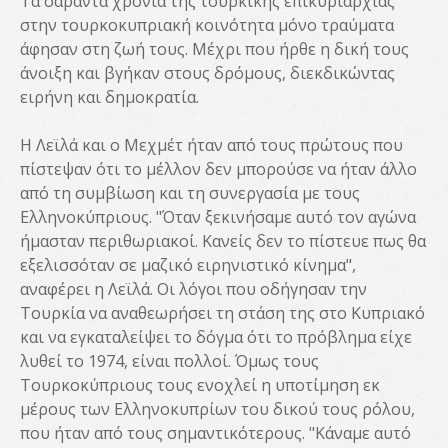
Τα σαράντα χρόνια της τουρκικής επικυριαρχίας
στην τουρκοκυπριακή κοινότητα μόνο τραύματα
άφησαν στη ζωή τους. Μέχρι που ήρθε η δική τους
άνοιξη και βγήκαν στους δρόμους, διεκδικώντας
ειρήνη και δημοκρατία.
Η Λεϊλά και ο Μεχμέτ ήταν από τους πρώτους που
πίστεψαν ότι το μέλλον δεν μπορούσε να ήταν άλλο
από τη συμβίωση και τη συνεργασία με τους
Ελληνοκύπριους. "Όταν ξεκινήσαμε αυτό τον αγώνα
ήμασταν περιθωριακοί. Κανείς δεν το πίστευε πως θα
εξελισσόταν σε μαζικό ειρηνιστικό κίνημα",
αναφέρει η Λεϊλά. Οι λόγοι που οδήγησαν την
Τουρκία να αναθεωρήσει τη στάση της στο Κυπριακό
και να εγκαταλείψει το δόγμα ότι το πρόβλημα είχε
λυθεί το 1974, είναι πολλοί. Όμως τους
Τουρκοκύπριους τους ενοχλεί η υποτίμηση εκ
μέρους των Ελληνοκυπρίων του δικού τους ρόλου,
που ήταν από τους σημαντικότερους. "Κάναμε αυτό