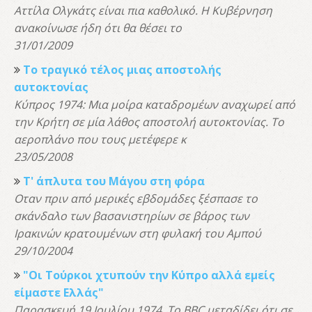
Αττίλα Ολγκάτς είναι πια καθολικό. Η Κυβέρνηση
ανακοίνωσε ήδη ότι θα θέσει το
31/01/2009
Το τραγικό τέλος μιας αποστολής
αυτοκτονίας
Κύπρος 1974: Μια μοίρα καταδρομέων αναχωρεί από
την Κρήτη σε μία λάθος αποστολή αυτοκτονίας. Το
αεροπλάνο που τους μετέφερε κ
23/05/2008
Τ' άπλυτα του Μάγου στη φόρα
Οταν πριν από μερικές εβδομάδες ξέσπασε το
σκάνδαλο των βασανιστηρίων σε βάρος των
Ιρακινών κρατουμένων στη φυλακή του Αμπού
29/10/2004
"Οι Τούρκοι χτυπούν την Κύπρο αλλά εμείς
είμαστε Ελλάς"
Παρασκευή 19 Ιουλίου 1974. Το BBC μεταδίδει ότι σε