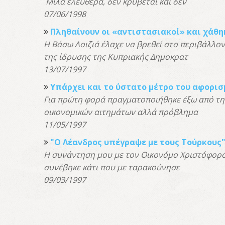
Μιλά ελεύθερα, δεν κρύβεται και δεν
07/06/1998
Πληθαίνουν οι «αντιστασιακοί» και χάθη
Η Βάσω Λοιζιά έλαχε να βρεθεί στο περιβάλλο
της ίδρυσης της Κυπριακής Δημοκρατ
13/07/1997
Υπάρχει και το ύστατο μέτρο του αφορισ
Για πρώτη φορά πραγματοποιήθηκε έξω από τη
οικονομικών αιτημάτων αλλά πρόβλημα
11/05/1997
"Ο Λέανδρος υπέγραψε με τους Τούρκους
Η συνάντηση μου με τον Οικονόμο Χριστόφορο 
συνέβηκε κάτι που με ταρακούνησε
09/03/1997