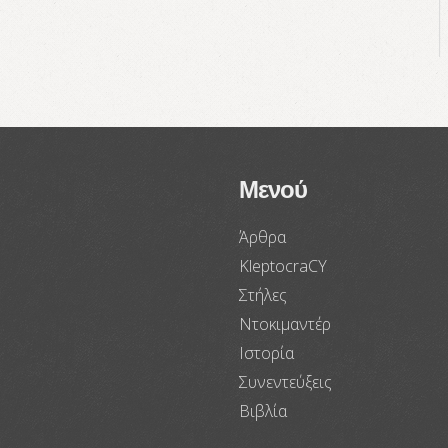
Μενού
Άρθρα
KleptocraCY
Στήλες
Ντοκιμαντέρ
Ιστορία
Συνεντεύξεις
Βιβλία