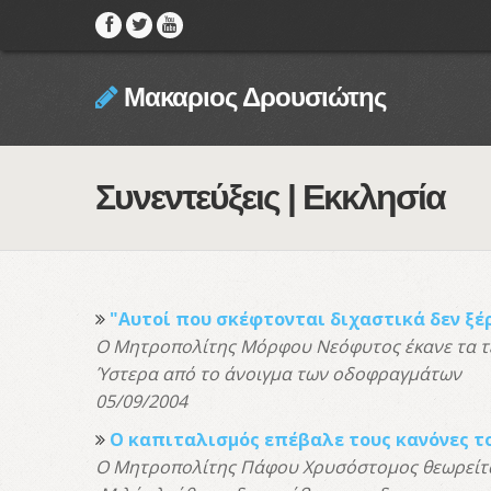
Μακαριος Δρουσιώτης
Συνεντεύξεις | Εκκλησία
"Αυτοί που σκέφτονται διχαστικά δεν ξέ
Ο Μητροπολίτης Μόρφου Νεόφυτος έκανε τα τε
Ύστερα από το άνοιγμα των οδοφραγμάτων
05/09/2004
Ο καπιταλισμός επέβαλε τους κανόνες το
Ο Μητροπολίτης Πάφου Χρυσόστομος θεωρείται