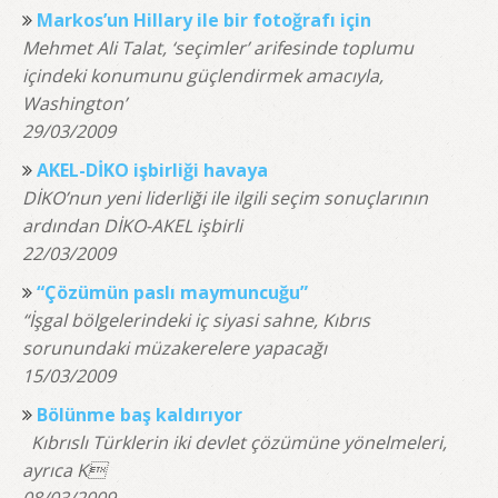
Markos’un Hillary ile bir fotoğrafı için
Mehmet Ali Talat, ‘seçimler’ arifesinde toplumu
içindeki konumunu güçlendirmek amacıyla,
Washington’
29/03/2009
AKEL-DİKO işbirliği havaya
DİKO’nun yeni liderliği ile ilgili seçim sonuçlarının
ardından DİKO-AKEL işbirli
22/03/2009
“Çözümün paslı maymuncuğu”
“İşgal bölgelerindeki iç siyasi sahne, Kıbrıs
sorunundaki müzakerelere yapacağı
15/03/2009
Bölünme baş kaldırıyor
Kıbrıslı Türklerin iki devlet çözümüne yönelmeleri,
ayrıca K