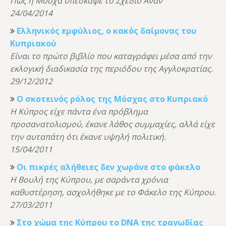
Πως η Μόσχα υπέσκαψε το Σχέδιο Ανάν
24/04/2014
Ελληνικός εμφύλιος, ο κακός δαίμονας του
Κυπριακού
Είναι το πρώτο βιβλίο που καταγράφει μέσα από την
εκλογική διαδικασία της περιόδου της Αγγλοκρατίας.
29/12/2012
O σκοτεινός ρόλος της Μόσχας στο Κυπριακό
Η Κύπρος είχε πάντα ένα πρόβλημα
προσανατολισμού, έκανε λάθος συμμαχίες, αλλά είχε
την αυταπάτη ότι έκανε υψηλή πολιτική.
15/04/2011
Οι πικρές αλήθειες δεν χωράνε στο φάκελο
Η Βουλή της Κύπρου, με σαράντα χρόνια
καθυστέρηση, ασχολήθηκε με το Φάκελο της Κύπρου.
27/03/2011
Στο χώμα της Κύπρου το DNA της τραγωδίας