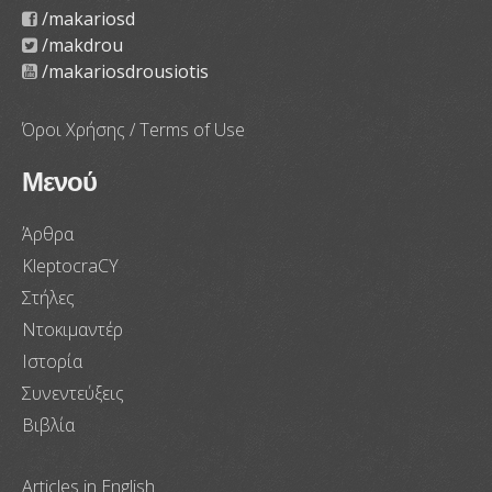
/makariosd
/makdrou
/makariosdrousiotis
Όροι Χρήσης / Terms of Use
Μενού
Άρθρα
KleptocraCY
Στήλες
Ντοκιμαντέρ
Ιστορία
Συνεντεύξεις
Βιβλία
Articles in English