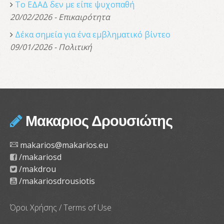
Το ΕΔΑΔ δεν με είπε ψυχοπαθή
20/02/2026 - Επικαιρότητα
Δέκα σημεία για ένα εμβληματικό βίντεο
09/01/2026 - Πολιτική
Μακαριος Δρουσιώτης
makarios@makarios.eu
/makariosd
/makdrou
/makariosdrousiotis
Όροι Χρήσης / Terms of Use