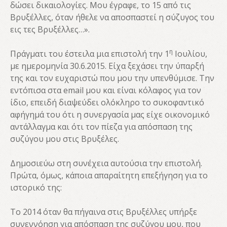
δώσει δικαιολογίες. Μου έγραφε, το 15 από τις
Βρυξέλλες, όταν ήθελε να αποσπαστεί η σύζυγος του
εις τες Βρυξέλλες…».
η
Πράγματι του έστειλα μια επιστολή την 1
Ιουλίου,
με ημερομηνία 30.6.2015. Είχα ξεχάσει την ύπαρξή
της και τον ευχαριστώ που μου την υπενθύμισε. Την
εντόπισα στα email μου και είναι κόλαφος για τον
ίδιο, επειδή διαψεύδει ολόκληρο το συκοφαντικό
αφήγημά του ότι η συνεργασία μας είχε οικονομικό
αντάλλαγμα και ότι τον πίεζα για απόσπαση της
συζύγου μου στις Βρυξέλες.
Δημοσιεύω στη συνέχεια αυτούσια την επιστολή.
Πρώτα, όμως, κάποια απαραίτητη επεξήγηση για το
ιστορικό της:
Το 2014 όταν θα πήγαινα στις Βρυξέλλες υπήρξε
συνεννόηση για απόσπαση της συζύγου μου, που