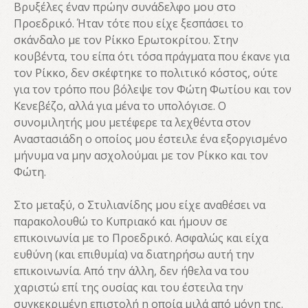
Βρυξέλες έναν πρώην συνάδελφο μου στο
Προεδρικό. Ήταν τότε που είχε ξεσπάσει το
σκάνδαλο με τον Ρίκκο Ερωτοκρίτου. Στην
κουβέντα, του είπα ότι τόσα πράγματα που έκανε για
τον Ρίκκο, δεν σκέφτηκε το πολιτικό κόστος, ούτε
για τον τρόπο που βόλεψε τον Φώτη Φωτίου και τον
Κενεβέζο, αλλά για μένα το υπολόγισε. Ο
συνομιλητής μου μετέφερε τα λεχθέντα στον
Αναστασιάδη ο οποίος μου έστειλε ένα εξοργισμένο
μήνυμα να μην ασχολούμαι με τον Ρίκκο και τον
Φώτη.
Στο μεταξύ, ο Στυλιανίδης μου είχε αναθέσει να
παρακολουθώ το Κυπριακό και ήμουν σε
επικοινωνία με το Προεδρικό. Ασφαλώς και είχα
ευθύνη (και επιθυμία) να διατηρήσω αυτή την
επικοινωνία. Από την άλλη, δεν ήθελα να του
χαριστώ επί της ουσίας και του έστειλα την
συγκεκριμένη επιστολή η οποία μιλά από μόνη της.