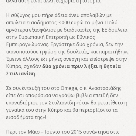
αλλά αυτή είναι άλλη ξεχωριστή ιστορία.
Η σύζυγος μου πήρε άδεια άνευ απολαβών με
απώλεια εισοδήματος 3.000 ευρώ το μήνα. Πολύ
αργότερα εξασφάλισε με διαδικασίες της ΕΕ δουλειά
στην Ευρωπαϊκή Επιτροπή ως Εθνικός
Εμπειρογνώμονας. Εργάστηκε δύο χρόνια, δεν την
ικανοποιούσε η φύση της δουλειάς, και παραιτήθηκε.
Έμεινε άλλους έξι μήνες άνεργη και επέστρεψε στην
Κύπρο, σχεδόν
δύο χρόνια πριν λήξει η θητεία
Στυλιανίδη
.
Σε συνέντευξή του στο Omega, ο κ. Αναστασιάδης
είπε ότι αποφάσισα να γράψω βιβλία επειδή δεν
επαναδιόρισε τον Στυλιανίδη «όταν θα μετατίθετο η
γυναίκα του στην Κύπρο και θα περιορίζοντο τα
εισοδήματα της»!
Περί τον Μάιο – Ιούνιο του 2015 συνάντησα στις