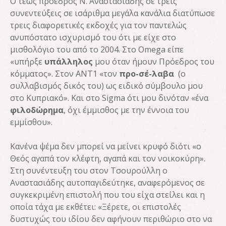
O τέως πρόεδρος Ν. Αναστασιάδης σε τρεις
συνεντεύξεις σε ισάριθμα μεγάλα κανάλια διατύπωσε
τρεις διαφορετικές εκδοχές για τον παντελώς
ανυπόστατο ισχυρισμό του ότι με είχε στο
μισθολόγιο του από το 2004. Στο Omega είπε
«υπήρξε
υπάλληλος
μου όταν ήμουν Πρόεδρος του
κόμματος». Στον ΑΝΤ1 «τον
προ-σέ-λαβα
(ο
συλλαβισμός δικός του) ως ειδικό σύμβουλο μου
στο Κυπριακό». Και στο Sigma ότι μου δινόταν «ένα
φιλοδώρημα
, όχι έμμισθος με την έννοια του
εμμίσθου».
Κανένα ψέμα δεν μπορεί να μείνει κρυφό διότι «ο
Θεός αγαπά τον κλέφτη, αγαπά και τον νοικοκύρη».
Στη συνέντευξη του στον Τσουρούλλη ο
Αναστασιάδης αυτοπαγιδεύτηκε, αναφερόμενος σε
συγκεκριμένη επιστολή που του είχα στείλει και η
οποία τάχα με εκθέτει: «Ξέρετε, οι επιστολές
δυστυχώς του ιδίου δεν αφήνουν περιθώριο στο να