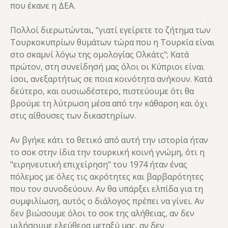
που έκανε η ΔΕΑ.
Πολλοί διερωτώνται, "γιατί εγείρετε το ζήτημα των
Τουρκοκυπρίων θυμάτων τώρα που η Τουρκία είναι
στο σκαμνί λόγω της ομολογίας Ολκάτς"; Κατά
πρώτον, στη συνείδησή μας όλοι οι Κύπριοι είναι
ίσοι, ανεξαρτήτως σε ποια κοινότητα ανήκουν. Κατά
δεύτερο, και ουσιωδέστερο, πιστεύουμε ότι θα
βρούμε τη λύτρωση μέσα από την κάθαρση και όχι
στις αίθουσες των δικαστηρίων.
Αν βγήκε κάτι το θετικό από αυτή την ιστορία ήταν
το σοκ στην ίδια την τουρκική κοινή γνώμη, ότι η
"ειρηνευτική επιχείρηση" του 1974 ήταν ένας
πόλεμος με όλες τις ακρότητες και βαρβαρότητες
που τον συνοδεύουν. Αν θα υπάρξει ελπίδα για τη
συμφιλίωση, αυτός ο διάλογος πρέπει να γίνει. Αν
δεν βιώσουμε όλοι το σοκ της αλήθειας, αν δεν
μιλήσουμε ελεύθερα μεταξύ μας, αν δεν