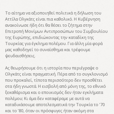
Το αίτημα να αξιοποιηθεί πολιτικά η δήλωση του
Αττίλα Ολγκάτς είναι πια καθολικό. Η Κυβέρνηση
ανακοίνωσε ήδη ότι θα θέσει το ζήτημα στην
Επιτροπή Μονίμων Αντιπροσώπων του Συμβουλίου
της Ευρώπης, επιδιώκοντας την καταδίκη της
Τουρκίας για έγκλημα πολέμου. Για άλλη μία φορά
μας καθοδηγεί το συναίσθημα και τρέφουμε
ψευδαισθήσεις.
Ας θεωρήσουμε ότι η ιστορία που περιέγραψε ο
Ολγκάτς είναι πραγματική. Πέρα από το συγκλονισμό
που προκαλεί, τίποτα περισσότερο δεν προσθέτει
στα ήδη γνωστά. Η εισβολή από μόνη της, το εθνικό
ξεκαθάρισμα και ο εποικισμός δεν ήταν εγκλήματα
πολέμου; Κι άμα δεν καταφέραμε με αυτά να
καταδικάσουμε αποτελεσματικά την Τουρκία το '70
και το '80, όταν οι πρόσφυγες ήταν ακόμη στα