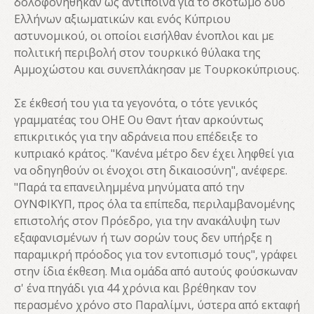
δολοφονήθηκαν ως αντίποινα για το σκοτωμό δύο
Ελλήνων αξιωματικών και ενός Κύπριου
αστυνομικού, οι οποίοι εισήλθαν ένοπλοι και με
πολιτική περιβολή στον τουρκικό θύλακα της
Αμμοχώστου και συνεπλάκησαν με Τουρκοκύπριους.
Σε έκθεσή του για τα γεγονότα, ο τότε γενικός
γραμματέας του ΟΗΕ Ου Θαντ ήταν αρκούντως
επικριτικός για την αδράνεια που επέδειξε το
κυπριακό κράτος. "Κανένα μέτρο δεν έχει ληφθεί για
να οδηγηθούν οι ένοχοι στη δικαιοσύνη", ανέφερε.
"Παρά τα επανειλημμένα μηνύματα από την
ΟΥΝΦΙΚΥΠ, προς όλα τα επίπεδα, περιλαμβανομένης
επιστολής στον Πρόεδρο, για την ανακάλυψη των
εξαφανισμένων ή των σορών τους δεν υπήρξε η
παραμικρή πρόοδος για τον εντοπισμό τους", γράφει
στην ίδια έκθεση. Μια ομάδα από αυτούς φούσκωναν
σ' ένα πηγάδι για 44 χρόνια και βρέθηκαν τον
περασμένο χρόνο στο Παραλίμνι, ύστερα από εκταφή