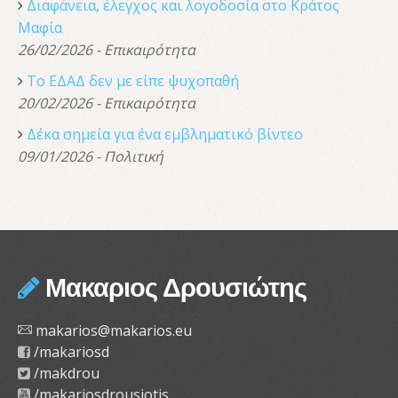
Διαφάνεια, έλεγχος και λογοδοσία στο Κράτος
Μαφία
26/02/2026 - Επικαιρότητα
Το ΕΔΑΔ δεν με είπε ψυχοπαθή
20/02/2026 - Επικαιρότητα
Δέκα σημεία για ένα εμβληματικό βίντεο
09/01/2026 - Πολιτική
Μακαριος Δρουσιώτης
makarios@makarios.eu
/makariosd
/makdrou
/makariosdrousiotis