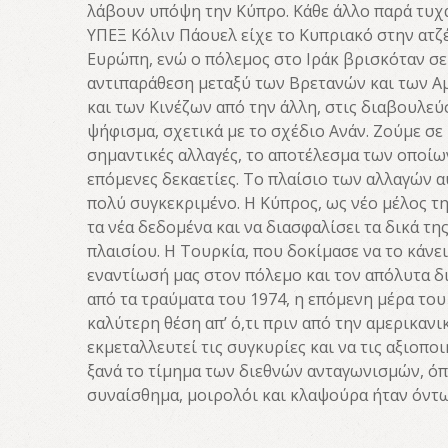
λάβουν υπόψη την Κύπρο. Κάθε άλλο παρά τυχα
ΥΠΕΞ Κόλιν Πάουελ είχε το Κυπριακό στην ατζέ
Ευρώπη, ενώ ο πόλεμος στο Ιράκ βρισκόταν σε 
αντιπαράθεση μεταξύ των Βρετανών και των Α
και των Κινέζων από την άλλη, στις διαβουλεύ
ψήφισμα, σχετικά με το σχέδιο Ανάν. Ζούμε σε
σημαντικές αλλαγές, το αποτέλεσμα των οποίων
επόμενες δεκαετίες. Το πλαίσιο των αλλαγών α
πολύ συγκεκριμένο. Η Κύπρος, ως νέο μέλος της
τα νέα δεδομένα και να διασφαλίσει τα δικά τ
πλαισίου. Η Τουρκία, που δοκίμασε να το κάνει
εναντίωσή μας στον πόλεμο και τον απόλυτα δ
από τα τραύματα του 1974, η επόμενη μέρα του
καλύτερη θέση απ’ ό,τι πριν από την αμερικανι
εκμεταλλευτεί τις συγκυρίες και να τις αξιοπ
ξανά το τίμημα των διεθνών ανταγωνισμών, ό
συναίσθημα, μοιρολόι και κλαψούρα ήταν όντως