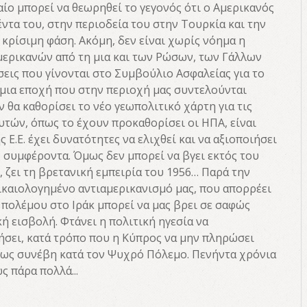
ίο μπορεί να θεωρηθεί το γεγονός ότι ο Αμερικανός
ντα του, στην περιοδεία του στην Τουρκία και την
κρίσιμη φάση. Ακόμη, δεν είναι χωρίς νόημα η
μερικανών από τη μια και των Ρώσων, των Γάλλων
σεις που γίνονται στο Συμβούλιο Ασφαλείας για το
 μια εποχή που στην περιοχή μας συντελούνται
 θα καθορίσει το νέο γεωπολιτικό χάρτη για τις
υτών, όπως το έχουν προκαθορίσει οι ΗΠΑ, είναι
 Ε.Ε. έχει δυνατότητες να ελιχθεί και να αξιοποιήσει
ης συμφέροντα. Όμως δεν μπορεί να βγει εκτός του
, ζει τη βρετανική εμπειρία του 1956… Παρά την
ικαιολογημένο αντιαμερικανισμό μας, που απορρέει
 πολέμου στο Ιράκ μπορεί να μας βρει σε σαφώς
κή εισβολή. Φτάνει η πολιτική ηγεσία να
οιήσει, κατά τρόπο που η Κύπρος να μην πληρώσει
πως συνέβη κατά τον Ψυχρό Πόλεμο. Πενήντα χρόνια
 πάρα πολλά...