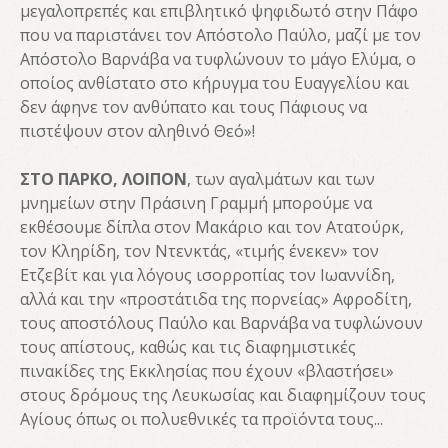
μεγαλοπρεπές και επιβλητικό ψηφιδωτό στην Πάφο
που να παριστάνει τον Απόστολο Παύλο, μαζί με τον
Απόστολο Βαρνάβα να τυφλώνουν το μάγο Ελύμα, ο
οποίος ανθίστατο στο κήρυγμα του Ευαγγελίου και
δεν άφηνε τον ανθύπατο και τους Πάφιους να
πιστέψουν στον αληθινό Θεό»!
ΣΤΟ ΠΑΡΚΟ, ΛΟΙΠΟΝ
, των αγαλμάτων και των
μνημείων στην Πράσινη Γραμμή μπορούμε να
εκθέσουμε δίπλα στον Μακάριο και τον Ατατούρκ,
τον Κληρίδη, τον Ντενκτάς, «τιμής ένεκεν» τον
Ετζεβίτ και για λόγους ισορροπίας τον Ιωαννίδη,
αλλά και την «προστάτιδα της πορνείας» Αφροδίτη,
τους αποστόλους Παύλο και Βαρνάβα να τυφλώνουν
τους απίστους, καθώς και τις διαφημιστικές
πινακίδες της Εκκλησίας που έχουν «βλαστήσει»
στους δρόμους της Λευκωσίας και διαφημίζουν τους
Αγίους όπως οι πολυεθνικές τα προϊόντα τους...