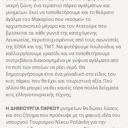
νεκρή ζώνη, ένα τεράστιο πάρκο αγαλμάτων και
μνημείων. Εκεί να τοποθετήσουμε και το θεόρατο
άγαλμα του Μακαρίου που «κοσμεί» το
αρχιεπισκοπικό μέγαρο και τον Ατατούρκ που
βρίσκεται σε κάθε γωνιά της κατεχόμενης
Λευκωσίας, περιστοιχισμένους από τους αγωνιστές
της ΕΟΚΑ και της ΤΜΤ. Να φυτέψουμε λουλούδια, να
καλλιεργήσουμε γρασίδι και να τοποθετήσουμε
σιντριβάνια διακοσμημένα με γύψινα αγάλματα από
το πιπί των οποίων να ρέει νερό. Θα
δημιουργήσουμε έτσι ένα μοναδικό στο είδος του
κιτς πάρκο, που θα έχει και τουριστική αξία. Πού
αλλού θα μπορεί να δει κανείς τόσα πολλά δείγματα
κιτς ελληνοτουρκικής τέχνης;
Η ΔΗΜΙΟΥΡΓΙΑ ΠΑΡΚΟΥ
μνημείων θα δώσει λύσεις
και στο ζήτημα που προέκυψε με τη φαεινή ιδέα του
υπουργού Τουρισμού Νίκου Ρολάνδη για την