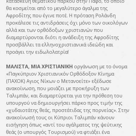
κατασκευή θεματικού πάρκου στην Πάφο, το οποίο
θα κοσμείται από το μεγαλύτερο άγαλμα της
Αφροδίτης που έγινε ποτέ. Η πρόταση Ρολάνδη
προκάλεσε τις αντιδράσεις όχι μόνο των οικολόγων
αλλά και των ορθόδοξων χριστιανών που
διαμαρτύρονται διότι η ανάδειξη της Αφροδίτης
προσβάλλει τα ελληνοχριστιανικά ιδεώδη και
προάγει την ειδωλολατρία!
ΜΑΛΙΣΤΑ, ΜΙΑ ΧΡΙΣΤΙΑΝΙΚΗ
οργάνωση με το όνομα
«Παγκύπριον Χριστιανικόν Ορθόδοξον Κίνημα
(ΠΑΧΟΚ) Αγιος Νίκων ο Μετανοείτε» εξέδωσε
ανακοίνωση, που μοιάζει με προκήρυξη των
Ταλιμπάν, και διαμαρτύρεται για την πρόθεση του
υπουργού να δημιουργήσει πάρκο προς τιμήν της
«χυδαιοτάτης θεάς, προστάτιδας της πορνείας». Στην
ανακοίνωσή τους οι Κύπριοι Ταλιμπάν κάνουν
εισήγηση όπως «αντί του αγάλματος της ψεύτικης
θεάς (ο υπουργός Τουρισμού) να φτιάξει ένα