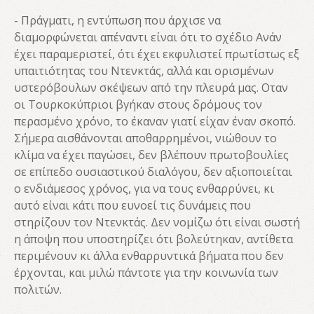
- Πράγματι, η εντύπωση που άρχισε να
διαμορφώνεται απέναντι είναι ότι το σχέδιο Ανάν
έχει παραμεριστεί, ότι έχει εκφυλιστεί πρωτίστως εξ
υπαιτιότητας του Ντενκτάς, αλλά και ορισμένων
υστερόβουλων σκέψεων από την πλευρά μας. Οταν
οι Τουρκοκύπριοι βγήκαν στους δρόμους τον
περασμένο χρόνο, το έκαναν γιατί είχαν έναν σκοπό.
Σήμερα αισθάνονται αποθαρρημένοι, νιώθουν το
κλίμα να έχει παγώσει, δεν βλέπουν πρωτοβουλίες
σε επίπεδο ουσιαστικού διαλόγου, δεν αξιοποιείται
ο ενδιάμεσος χρόνος, για να τους ενθαρρύνει, κι
αυτό είναι κάτι που ευνοεί τις δυνάμεις που
στηρίζουν τον Ντενκτάς. Δεν νομίζω ότι είναι σωστή
η άποψη που υποστηρίζει ότι βολεύτηκαν, αντίθετα
περιμένουν κι άλλα ενθαρρυντικά βήματα που δεν
έρχονται, και μιλώ πάντοτε για την κοινωνία των
πολιτών.