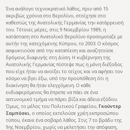
Ένα ανάλογο τεχνοκρατικό λάθος, πριν από 15
ακριβώς χρόνια στο Βερολίνο, στοίχησε στο
καθεστώς της Ανατολικής Γερμανίας την κατάρρευσή
του. Τέτοιες μέρες, στις 9 Νοεμβρίου 1989, η
κατάσταση στο Ανατολικό Βερολίνο προσομοίαζε με
αυτήν της κατεχόμενης Κύπρου, το 2003. Ο κόσμος
ασφυκτιούσε από την καταπίεση και αναζητούσε
δρόμους διαφυγής στη Δύση. Η κυβέρνηση της
Ανατολικής Γερμανίας πίστεψε πως η μόνη διέξοδος
που είχε ήταν να ανοίξει το τείχος και να αφήσει τον
κόσμο να βγει έξω, υπό την προϋπόθεση ότι η
διακίνηση θα ήταν ελεγχόμενη. Ο κάθε
ενδιαφερόμενος θα έπρεπε να πάει σε ένα
αστυνομικό τμήμα να πάρει βίζα και άδεια εξόδου.
Όμως, το μέλος του Πολιτικού Γραφείου,
Γκούντερ
Σαμπόσκι
, ο οποίος εκτελούσε χρέη εκπροσώπου
τύπου, έκανε ένα σοβαρό λάθος. Στις 7 το βράδυ της
9ης Νοεμβρίου, χωρίς να μελετήσει την απόφαση,