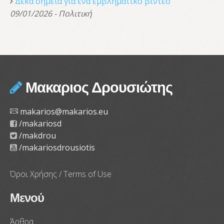
Δέκα σημεία για ένα εμβληματικό βίντεο
09/01/2026 - Πολιτική
Μακαριος Δρουσιώτης
makarios@makarios.eu
/makariosd
/makdrou
/makariosdrousiotis
Όροι Χρήσης / Terms of Use
Μενού
Άρθρα