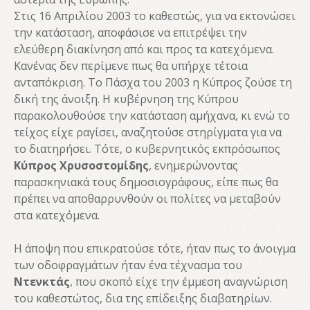
Στις 16 Απριλίου 2003 το καθεστώς, για να εκτονώσει
την κατάσταση, αποφάσισε να επιτρέψει την
ελεύθερη διακίνηση από και προς τα κατεχόμενα.
Κανένας δεν περίμενε πως θα υπήρχε τέτοια
ανταπόκριση. Το Πάσχα του 2003 η Κύπρος ζούσε τη
δική της άνοιξη. Η κυβέρνηση της Κύπρου
παρακολουθούσε την κατάσταση αμήχανα, κι ενώ το
τείχος είχε ραγίσει, αναζητούσε στηρίγματα για να
το διατηρήσει. Τότε, ο κυβερνητικός εκπρόσωπος
Κύπρος Χρυσοστομίδης
, ενημερώνοντας
παρασκηνιακά τους δημοσιογράφους, είπε πως θα
πρέπει να αποθαρρυνθούν οι πολίτες να μεταβούν
στα κατεχόμενα.
Η άποψη που επικρατούσε τότε, ήταν πως το άνοιγμα
των οδοφραγμάτων ήταν ένα τέχνασμα του
Ντενκτάς
, που σκοπό είχε την έμμεση αναγνώριση
του καθεστώτος, δια της επίδειξης διαβατηρίων.