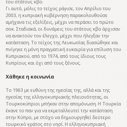
του στάτους κβο.
Γι αυτό, μόλις το τείχος ράγισε, τον Απρίλιο του
2003, η κυπριακή κυβέρνηση παρακολουθούσε
αμήχανα τις εξελίξεις, μέχρι να περάσει το πρώτο
σοκ. Σταδιακά, οι δυνάμεις του στάτους κβο άρχισαν
να ανακτούν τον έλεγχο, μέχρι που ήλεγξαν την
κατάσταση. Το τείχος της Λευκωσίας διασώθηκε και
πνίγηκε η μόνη πραγματική ευκαιρία για επίλυση του
Κυπριακού, από το 1974, από τους ίδιους τους
Κυπρίους και όχι από τους ξένους.
Χάθηκε η κοινωνία
Το 1963 με ευθύνη της ηγεσίας της, αλλά και της
ηγεσίας της ελληνοκυπριακής πλειονότητας, οι
Τουρκοκύπριοι μπήκαν στην απομόνωση. Η Τουρκία
έκανε το παν για να εκμεταλλευτεί την κατάσταση
στην Κύπρο, με στόχο να δημιουργηθεί δεύτερο
τουρκικό κράτος στο νησί. Η ελληνοκυπριακή