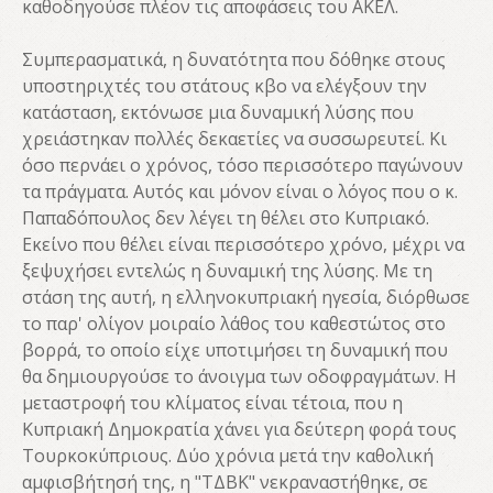
καθοδηγούσε πλέον τις αποφάσεις του ΑΚΕΛ.
Συμπερασματικά, η δυνατότητα που δόθηκε στους
υποστηριχτές του στάτους κβο να ελέγξουν την
κατάσταση, εκτόνωσε μια δυναμική λύσης που
χρειάστηκαν πολλές δεκαετίες να συσσωρευτεί. Κι
όσο περνάει ο χρόνος, τόσο περισσότερο παγώνουν
τα πράγματα. Αυτός και μόνον είναι ο λόγος που ο κ.
Παπαδόπουλος δεν λέγει τη θέλει στο Κυπριακό.
Εκείνο που θέλει είναι περισσότερο χρόνο, μέχρι να
ξεψυχήσει εντελώς η δυναμική της λύσης. Με τη
στάση της αυτή, η ελληνοκυπριακή ηγεσία, διόρθωσε
το παρ' ολίγον μοιραίο λάθος του καθεστώτος στο
βορρά, το οποίο είχε υποτιμήσει τη δυναμική που
θα δημιουργούσε το άνοιγμα των οδοφραγμάτων. Η
μεταστροφή του κλίματος είναι τέτοια, που η
Κυπριακή Δημοκρατία χάνει για δεύτερη φορά τους
Τουρκοκύπριους. Δύο χρόνια μετά την καθολική
αμφισβήτησή της, η "ΤΔΒΚ" νεκραναστήθηκε, σε