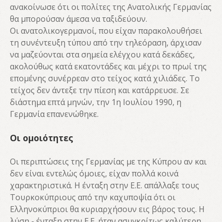
ανακοίνωσε ότι οι πολίτες της Ανατολικής Γερμανίας
θα μπορούσαν άμεσα να ταξιδεύουν.
Οι ανατολικογερμανοί, που είχαν παρακολουθήσει
τη συνέντευξη τύπου από την τηλεόραση, άρχισαν
να μαζεύονται στα σημεία ελέγχου κατά δεκάδες,
ακολούθως κατά εκατοντάδες και μέχρι το πρωί της
επομένης συνέρρεαν στο τείχος κατά χιλιάδες. Το
τείχος δεν άντεξε την πίεση και κατάρρευσε. Σε
διάστημα επτά μηνών, την 1η Ιουλίου 1990, η
Γερμανία επανενώθηκε.
Οι ομοιότητες
Οι περιπτώσεις της Γερμανίας με της Κύπρου αν και
δεν είναι εντελώς όμοιες, είχαν πολλά κοινά
χαρακτηριστικά. Η ένταξη στην Ε.Ε. απάλλαξε τους
Τουρκοκύπριους από την καχυποψία ότι οι
Ελληνοκύπριοι θα κυριαρχήσουν εις βάρος τους. Η
λύση - ένταξη στην Ε.Ε. ήταν ασυγκρίτως καλύτερη