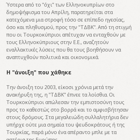
Ύστερα από το "όχι" των Ελληνοκυπρίων στο
δημοψήφισμα του Απρίλη, παρατηρείται στα
κατεχόμενα μια στροφή τόσο σε επίπεδο ηγεσίας,
όσο και πληθυσμού, προς την "ΤΔΒΚ". Από τη στιγμή
που οι Τουρκοκύπριοι απέτυχαν να ενταχθούν με
τους Ελληνοκύπριους στην Ε.Ε., αναζητούν
εναλλακτικές λύσεις που θα τους βοηθήσουν να
αναπτυχθούν πολιτικά και οικονομικά.
Η "άνοιξη" που χάθηκε
Την άνοιξη του 2003, είκοσι χρόνια μετά την
ανακήρυξη της, η "ΤΔΒΚ" έπνεε τα λοίσθια. Οι
Τουρκοκύπριοι απώλεσαν την εμπιστοσύνη τους
προς το καθεστώς στο βορρά και το αμφισβήτησαν
στους δρόμους. Στα μεγαλειώδη συλλαλητήρια δεν
υπήρχε ούτε μια σημαία του ψευδοκράτους ή της
Τουρκίας, παρά μόνο ένα απέραντο μπλε με τα
αστέρια της Ευρώπης.