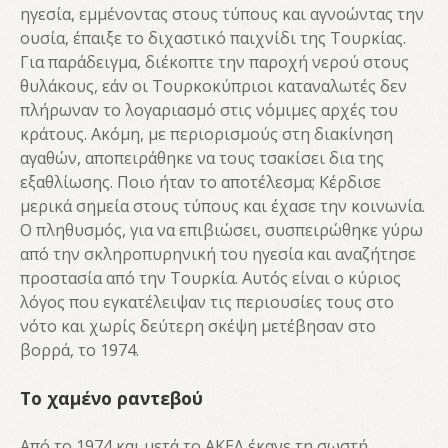
ηγεσία, εμμένοντας στους τύπους και αγνοώντας την
ουσία, έπαιξε το διχαστικό παιχνίδι της Τουρκίας.
Για παράδειγμα, διέκοπτε την παροχή νερού στους
θυλάκους, εάν οι Τουρκοκύπριοι καταναλωτές δεν
πλήρωναν το λογαριασμό στις νόμιμες αρχές του
κράτους. Ακόμη, με περιορισμούς στη διακίνηση
αγαθών, αποπειράθηκε να τους τσακίσει δια της
εξαθλίωσης. Ποιο ήταν το αποτέλεσμα; Κέρδισε
μερικά σημεία στους τύπους και έχασε την κοινωνία.
Ο πληθυσμός, για να επιβιώσει, συσπειρώθηκε γύρω
από την σκληροπυρηνική του ηγεσία και αναζήτησε
προστασία από την Τουρκία. Αυτός είναι ο κύριος
λόγος που εγκατέλειψαν τις περιουσίες τους στο
νότο και χωρίς δεύτερη σκέψη μετέβησαν στο
βορρά, το 1974.
Το χαμένο ραντεβού
Από το 1974 και μετά το ΑΚΕΛ έκανε τη σωστή