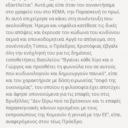
εξαντλείται". Αυτά μας είπε όταν τον συναντήσαμε
στο γραφείο του στο ΚΕΜΑ, την Παρασκευή το πρωί.
Κι αυτό επιχείρησε να κάνει στη συνέντευξη που
ακολούθησε. Ήρεμα και νηφάλια κατέθεσε τις δικές
του απόψεις και έκρουσε τον κώδωνα του κινδύνου
σεμνά και εποικοδομητικά. Αργά το απόγευμα, στη
συνέντευξη Τύπου, ο Πρόεδρος Χριστόφιας έβγαλε
όλη την ενόχλησή του για τις δημόσιες
τοποθετήσεις Βασιλείου: "Βγαίνει κάθε λίγο και ο
Γιώργος και προσθέτει τη φωνούλα του σε αυτούς
που κινδυνολογούν και δημιουργούν πανικό", είπε
και τον χαρακτήρισε με δόση ειρωνείας "σοφό της
οικονομίας", του οποίου η φιλοσοφία έχει αποτύχει
και άφησε υπονοούμενα για τις επαφές του στις
Βρυξέλλες: "Δεν ξέρω πού τα βρίσκουν και τι επαφές
παρασκηνιακές κάνουν ορισμένοι με τους
εκπροσώπους της Κομισιόν ή γενικά με την ΕΕ", είπε,
αναφερόμενος στον τέως Πρόεδρο.