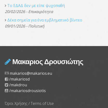
Το ΕΔΑΔ δεν με είπε ψυχοπαθή
20/02/2026 - Επικαιρότητα
Δέκα σημεία για ένα εμβληματικό βίντεο
09/01/2026 - Πολιτική
Μακαριος Δρουσιώτης
makarios@makarios.eu
/makariosd
/makdrou
/makariosdrousiotis
Όροι Χρήσης / Terms of Use