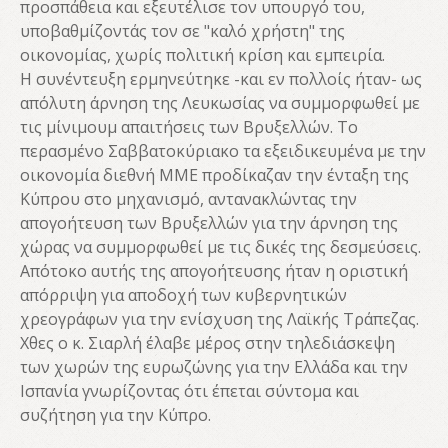
προσπάθεια και εξευτέλισε τον υπουργό του,
υποβαθμίζοντάς τον σε "καλό χρήστη" της
οικονομίας, χωρίς πολιτική κρίση και εμπειρία.
Η συνέντευξη ερμηνεύτηκε -και εν πολλοίς ήταν- ως
απόλυτη άρνηση της Λευκωσίας να συμμορφωθεί με
τις μίνιμουμ απαιτήσεις των Βρυξελλών. Το
περασμένο Σαββατοκύριακο τα εξειδικευμένα με την
οικονομία διεθνή ΜΜΕ προδίκαζαν την ένταξη της
Κύπρου στο μηχανισμό, αντανακλώντας την
απογοήτευση των Βρυξελλών για την άρνηση της
χώρας να συμμορφωθεί με τις δικές της δεσμεύσεις.
Απότοκο αυτής της απογοήτευσης ήταν η οριστική
απόρριψη για αποδοχή των κυβερνητικών
χρεογράφων για την ενίσχυση της Λαϊκής Τράπεζας.
Χθες ο κ. Σιαρλή έλαβε μέρος στην τηλεδιάσκεψη
των χωρών της ευρωζώνης για την Ελλάδα και την
Ισπανία γνωρίζοντας ότι έπεται σύντομα και
συζήτηση για την Κύπρο.