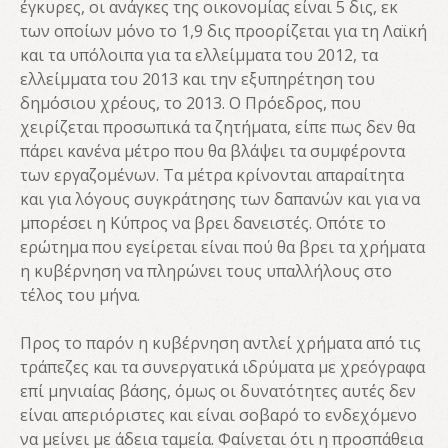
έγκυρες, οι ανάγκες της οικονομίας είναι 5 δις, εκ
των οποίων μόνο το 1,9 δις προορίζεται για τη Λαϊκή
και τα υπόλοιπα για τα ελλείμματα του 2012, τα
ελλείμματα του 2013 και την εξυπηρέτηση του
δημόσιου χρέους, το 2013. Ο Πρόεδρος, που
χειρίζεται προσωπικά τα ζητήματα, είπε πως δεν θα
πάρει κανένα μέτρο που θα βλάψει τα συμφέροντα
των εργαζομένων. Τα μέτρα κρίνονται απαραίτητα
και για λόγους συγκράτησης των δαπανών και για να
μπορέσει η Κύπρος να βρει δανειστές. Οπότε το
ερώτημα που εγείρεται είναι πού θα βρει τα χρήματα
η κυβέρνηση να πληρώνει τους υπαλλήλους στο
τέλος του μήνα.
Προς το παρόν η κυβέρνηση αντλεί χρήματα από τις
τράπεζες και τα συνεργατικά ιδρύματα με χρεόγραφα
επί μηνιαίας βάσης, όμως οι δυνατότητες αυτές δεν
είναι απεριόριστες και είναι σοβαρό το ενδεχόμενο
να μείνει με άδεια ταμεία. Φαίνεται ότι η προσπάθεια