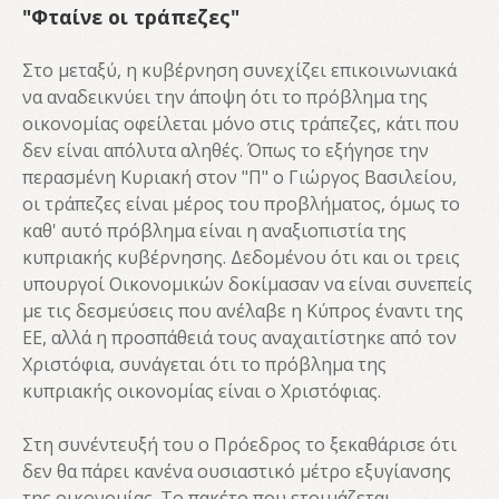
"Φταίνε οι τράπεζες"
Στο μεταξύ, η κυβέρνηση συνεχίζει επικοινωνιακά
να αναδεικνύει την άποψη ότι το πρόβλημα της
οικονομίας οφείλεται μόνο στις τράπεζες, κάτι που
δεν είναι απόλυτα αληθές. Όπως το εξήγησε την
περασμένη Κυριακή στον "Π" ο Γιώργος Βασιλείου,
οι τράπεζες είναι μέρος του προβλήματος, όμως το
καθ' αυτό πρόβλημα είναι η αναξιοπιστία της
κυπριακής κυβέρνησης. Δεδομένου ότι και οι τρεις
υπουργοί Οικονομικών δοκίμασαν να είναι συνεπείς
με τις δεσμεύσεις που ανέλαβε η Κύπρος έναντι της
ΕΕ, αλλά η προσπάθειά τους αναχαιτίστηκε από τον
Χριστόφια, συνάγεται ότι το πρόβλημα της
κυπριακής οικονομίας είναι ο Χριστόφιας.
Στη συνέντευξή του ο Πρόεδρος το ξεκαθάρισε ότι
δεν θα πάρει κανένα ουσιαστικό μέτρο εξυγίανσης
της οικονομίας. Το πακέτο που ετοιμάζεται,