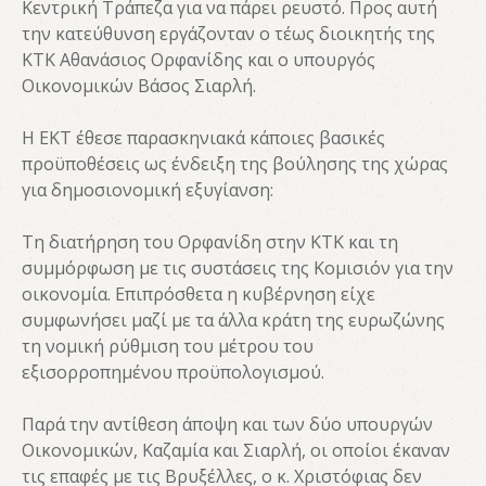
Κεντρική Τράπεζα για να πάρει ρευστό. Προς αυτή
την κατεύθυνση εργάζονταν ο τέως διοικητής της
ΚΤΚ Αθανάσιος Ορφανίδης και ο υπουργός
Οικονομικών Βάσος Σιαρλή.
Η ΕΚΤ έθεσε παρασκηνιακά κάποιες βασικές
προϋποθέσεις ως ένδειξη της βούλησης της χώρας
για δημοσιονομική εξυγίανση:
Τη διατήρηση του Ορφανίδη στην ΚΤΚ και τη
συμμόρφωση με τις συστάσεις της Κομισιόν για την
οικονομία. Επιπρόσθετα η κυβέρνηση είχε
συμφωνήσει μαζί με τα άλλα κράτη της ευρωζώνης
τη νομική ρύθμιση του μέτρου του
εξισορροπημένου προϋπολογισμού.
Παρά την αντίθεση άποψη και των δύο υπουργών
Οικονομικών, Καζαμία και Σιαρλή, οι οποίοι έκαναν
τις επαφές με τις Βρυξέλλες, ο κ. Χριστόφιας δεν