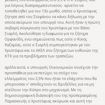
για λόγους διαπραγματευτικούς- αρνείτο να
τοποθετηθεί για τον 13ο μισθό, οπότε ο Χριστόφιας
ζήτησε από τον Στεφάνου να κάνει δήλωση με την
οποία ακύρωνε τον υπουργό του. Αυτή ήταν η πρώτη
σοβαρή σύγκρουση του Χριστόφια με τον Βάσο
Σιαρλή. Ακολούθησε η διαφωνία για το ζήτημα
Ορφανίδη, ενώ σημειώνεται πως ούτε ο Κίκης
Καζαμίας, ούτε ο Σιαρλή συμπορεύτηκαν με τον
Χριστόφια και το ΑΚΕΛ στο ζήτημα των ευθυνών της
ΚΤΚ για τα προβλήματα των τραπεζών.
αρόλα αυτά, ο υπουργός Οικονομικών συνέχισε την
προσπάθεια για να πετύχει το στόχο του
ελλείμματος του 2,5% που ήταν το ελάχιστο που θα
μπορούσαν ν' αποδεχτούν οι Βρυξέλλες για να μη
στείλουν την Κύπρο στο μηχανισμό. Με τη
δημοσιογραφική διάσκεψή του της προπερασμένης
Παρασκευής ο Χριστόφιας ακύρωσε και αυτή την