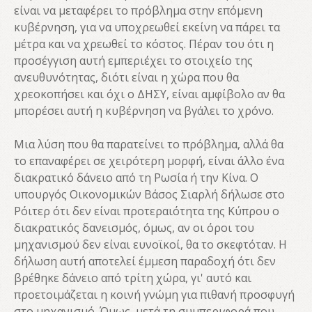
είναι να μεταφέρει το πρόβλημα στην επόμενη
κυβέρνηση, για να υποχρεωθεί εκείνη να πάρει τα
μέτρα και να χρεωθεί το κόστος. Πέραν του ότι η
προσέγγιση αυτή εμπεριέχει το στοιχείο της
ανευθυνότητας, διότι είναι η χώρα που θα
χρεοκοπήσει και όχι ο ΔΗΣΥ, είναι αμφίβολο αν θα
μπορέσει αυτή η κυβέρνηση να βγάλει το χρόνο.
Μια λύση που θα παρατείνει το πρόβλημα, αλλά θα
το επαναφέρει σε χειρότερη μορφή, είναι άλλο ένα
διακρατικό δάνειο από τη Ρωσία ή την Κίνα. Ο
υπουργός Οικονομικών Βάσος Σιαρλή δήλωσε στο
Ρόιτερ ότι δεν είναι προτεραιότητα της Κύπρου ο
διακρατικός δανεισμός, όμως, αν οι όροι του
μηχανισμού δεν είναι ευνοϊκοί, θα το σκεφτόταν. Η
δήλωση αυτή αποτελεί έμμεση παραδοχή ότι δεν
βρέθηκε δάνειο από τρίτη χώρα, γι' αυτό και
προετοιμάζεται η κοινή γνώμη για πιθανή προσφυγή
στο μηχανισμό. Όμως, μετά τη συμπεριφορά που