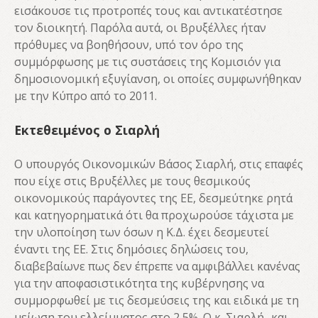
εισάκουσε τις προτροπές τους και αντικατέστησε
τον διοικητή. Παρόλα αυτά, οι Βρυξέλλες ήταν
πρόθυμες να βοηθήσουν, υπό τον όρο της
συμμόρφωσης με τις συστάσεις της Κομισιόν για
δημοσιονομική εξυγίανση, οι οποίες συμφωνήθηκαν
με την Κύπρο από το 2011.
Εκτεθειμένος ο Σιαρλή
Ο υπουργός Οικονομικών Βάσος Σιαρλή, στις επαφές
που είχε στις Βρυξέλλες με τους θεσμικούς
οικονομικούς παράγοντες της ΕΕ, δεσμεύτηκε ρητά
και κατηγορηματικά ότι θα προχωρούσε τάχιστα με
την υλοποίηση των όσων η Κ.Δ. έχει δεσμευτεί
έναντι της ΕΕ. Στις δημόσιες δηλώσεις του,
διαβεβαίωνε πως δεν έπρεπε να αμφιβάλλει κανένας
για την αποφασιστικότητα της κυβέρνησης να
συμμορφωθεί με τις δεσμεύσεις της και ειδικά με τη
μείωση του ελλείμματος στο 2,5%. Ο κ. Σιαρλή -και