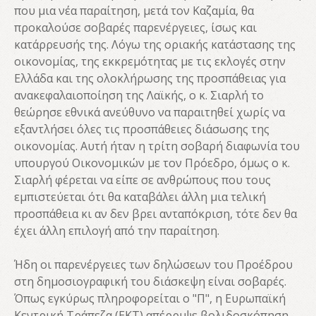
που μια νέα παραίτηση, μετά τον Καζαμία, θα
προκαλούσε σοβαρές παρενέργειες, ίσως και
κατάρρευσής της. Λόγω της οριακής κατάστασης της
οικονομίας, της εκκρεμότητας με τις εκλογές στην
Ελλάδα και της ολοκλήρωσης της προσπάθειας για
ανακεφαλαιοποίηση της Λαϊκής, ο κ. Σιαρλή το
θεώρησε εθνικά ανεύθυνο να παραιτηθεί χωρίς να
εξαντλήσει όλες τις προσπάθειες διάσωσης της
οικονομίας. Αυτή ήταν η τρίτη σοβαρή διαφωνία του
υπουργού Οικονομικών με τον Πρόεδρο, όμως ο κ.
Σιαρλή φέρεται να είπε σε ανθρώπους που τους
εμπιστεύεται ότι θα καταβάλει άλλη μια τελική
προσπάθεια κι αν δεν βρει ανταπόκριση, τότε δεν θα
έχει άλλη επιλογή από την παραίτηση.
Ήδη οι παρενέργειες των δηλώσεων του Προέδρου
στη δημοσιογραφική του διάσκεψη είναι σοβαρές.
Όπως εγκύρως πληροφορείται ο "Π", η Ευρωπαϊκή
Κεντρική Τράπεζα (ΕΚΤ) απέρριψε βολιδοσκόπηση