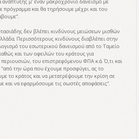
 ανάπτυξης μ' έναν μακροχρόνιο δανεισμό με
ε πρόγραμμα και θα τηρήσουμε μέχρι και του
άβουμε".
στασιάδης δεν βλέπει κινδύνους μειώσεων μισθών
λλάδα. Περισσότερους κινδύνους διαβλέπει στην
ογισμό του εσωτερικού δανεισμού από το Ταμείο
καθώς και των οφειλών του κράτους για
εριουσιών, του επιστρεφόμενου ΦΠΑ κ.ά. Ό,τι και
 "από την ώρα που έχουμε προσφύγει, ας το
με το κράτος και να μετατρέψουμε την κρίση σε
με και να εφαρμόσουμε τις σωστές αποφάσεις".