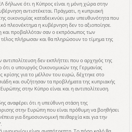
Λ δήλωνε ότι η Κύπρος είναι η μόνη χώρα στην
κυβέρνηση αντιστέκεται. Πράγματι, η κυπριακή
 της οικονομίας καταδεικνύει μιαν υπευθυνότητα που
ικό πλεονέκτημα η κυβέρνηση δεν το αξιοποίησε.
ση και προβαλλόταν σαν ο εκπρόσωπος των
 τέλος πλήρωσαν και θα πληρώσουν το τίμημα της
ν αντιπολίτευση δεν εκπλήττει που ο αρχηγός της
ο ότι ο υπουργός Οικονομικών της Γερμανίας
ς κρίσης για το μέλλον του ευρώ, δέχτηκε στο
ιάδη και συζήτησαν τα προβλήματα της κυπριακής
 Ευρώπης στην Κύπρο είναι και η αντιπολίτευση.
δης αναφέρει ότι η υπεύθυνη στάση της
νώρισης στην Ευρώπη που είναι πρόθυμη να βοηθήσει
έπεια για δημοσιονομική πειθαρχία και για την
.
ή μνημονίου είναι αναπότρεπτη. Το πόσο καλό θα