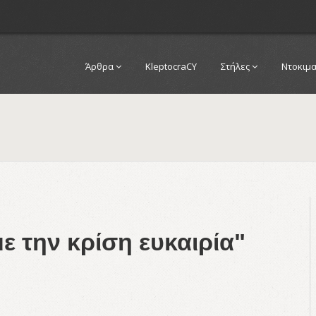
Άρθρα
KleptocraCY
Στήλες
Ντοκιμ
 την κρίση ευκαιρία"