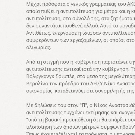
Μέχρι πρόσφατα ο γενικός γραμματέας του ΑΚΕ
οποία πιέζει η αντιπολίτευση για μέτρα και η 
αντιπολίτευση, στο σύνολό της, στα ζητήματα
δεν συναντάται πουθενά αλλού. Αυτό το μοναδ
Αντιθέτως, ενεργούσε η ίδια σαν αντιπολίτευ
συμφερόντων των εργαζομένων, οι οποίοι στο
ολιγωρίας.
Από τη στιγμή που η κυβέρνηση παριστάνει τη
αντιπολίτευσης αντικαθιστά την κυβέρνηση. Τ
Βόλφγκανγκ Σόιμπλε, στο μέσο της μεγαλύτερη
Βερολίνο τον πρόεδρο του ΔΗΣΥ Νίκο Αναστασ
οικονομίας, καταδεικνύει ότι συνομιλητής της
Με δηλώσεις του στον "Π", ο Νίκος Αναστασιά
αντιπολίτευσης τυγχάνει εκτίμησης και αναγ
"υπό τη βασική προϋπόθεση ότι θα υπάρξει συν
υλοποίηση των όποιων μέτρων συμφωνηθούν"
Όπως έχουν εξελιχτεί τα πράγματα, η υπογραφ