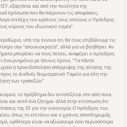
ΗΣΥ, εξαρτάται και από την ποιότητα της
τικά πρόσωπα που θα παίρνουν τις αποφάσεις,
όλογα στελέχη του κράτους τους οποίους ο Πρόεδρος
ους κύρους του ιδιωτικού τομέα".
εριθώρια, υπό την έννοια ότι θα τους επιβάλουμε τις
Κύπρο σαν "αποικιοκρατία", αλλά για να βοηθήσει. Αν
ρήματα μπορέσει να τους πείσει, αναφέρει ο πρόεδρος
ι ένα μνημόνιο με ήπιους όρους. "Τα πάντα
 τυχαία η προειδοποίηση απόρριψης της αίτησης της
προς το Διεθνές Νομισματικό Ταμείο για όλη την
οίηση των τραπεζών".
εισμού, το πρόβλημα δεν εντοπίζεται στο από ποια
είναι και αυτό ένα ζήτημα- αλλά στην εντύπωση ότι
στάσεις της ΕΕ για την οικονομία. Ο πρόεδρος του
νείου, όπως το επιτόκιο και ο χρόνος αποπληρωμής
σμό, ορθότερο είναι να αξιώσουμε όσο περισσότερα