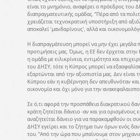
είναι το μνημόνιο, αναφέρει ο πρόεδρος του Δ
διαπραγματευτικής ομάδας. "Πέρα από τα πολι
χρειάζεται τεχνοκρατική υποστήριξη από αξι
αποκαλεί 'μανδαρίνους', αλλά και οικονομολόγ
Η διαπραγμάτευση μπορεί να μην έχει μεγάλα π
προτιμήσεις μας. Όμως, η ΕΕ δεν έρχεται στην 
η ομάδα με ειλικρίνεια, εντιμότητα και επιχει
του ΔΗΣΥ, τότε η Κύπρος μπορεί να εξασφαλίσε
εξαρτώνται από την αξιοπιστία μας. Δεν είναι
Κύπρου εάν η κυβέρνηση δεν απευθυνόταν και 
οικονομία και όχι μόνο για την ανακεφαλαιοπ
Σε ό,τι αφορά την προσπάθεια διακρατικού δαν
κράτη ζητείται δάνειο -αν και για ορισμένους 
αναζητείται δάνειο για να παρακαμφθούν οι συ
ΔΗΣΥ εγείρει και το ζήτημα των όρων ενός δα
του. "Από την ώρα που μπαίνουμε στον μηχανι