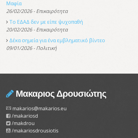
Μαφία
26/02/2026 - Επικαιρότητα
Το ΕΔΑΔ δεν με είπε ψυχοπαθή
20/02/2026 - Επικαιρότητα
Δέκα σημεία για ένα εμβληματικό βίντεο
09/01/2026 - Πολιτική
Μακαριος Δρουσιώτης
makarios@makarios.eu
/makariosd
/makdrou
/makariosdrousiotis