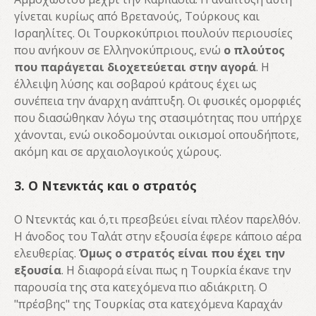
γίνεται κυρίως από Βρετανούς, Τούρκους και
Ισραηλίτες. Οι Τουρκοκύπριοι πουλούν περιουσίες
που ανήκουν σε Ελληνοκύπριους, ενώ
ο πλούτος
που παράγεται διοχετεύεται στην αγορά
. Η
έλλειψη λύσης και σοβαρού κράτους έχει ως
συνέπεια την άναρχη ανάπτυξη. Οι φυσικές ομορφιές
που διασώθηκαν λόγω της στασιμότητας που υπήρχε
χάνονται, ενώ οικοδομούνται οικισμοί οπουδήποτε,
ακόμη και σε αρχαιολογικούς χώρους.
3. Ο Ντενκτάς και ο στρατός
Ο Ντενκτάς και ό,τι πρεσβεύει είναι πλέον παρελθόν.
Η άνοδος του Ταλάτ στην εξουσία έφερε κάποιο αέρα
ελευθερίας.
Όμως ο στρατός είναι που έχει την
εξουσία
. Η διαφορά είναι πως η Τουρκία έκανε την
παρουσία της στα κατεχόμενα πιο αδιάκριτη. Ο
"πρέσβης" της Τουρκίας στα κατεχόμενα Καραχάν