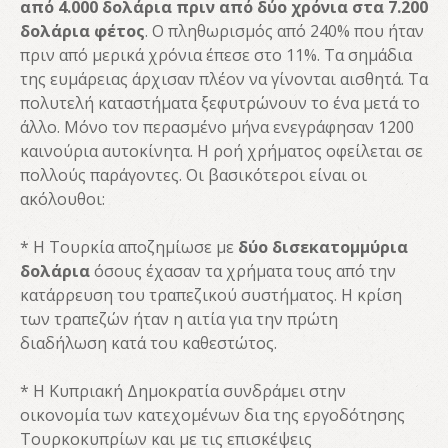
από 4.000 δολάρια πριν από δύο χρόνια στα 7.200
δολάρια φέτος
. Ο πληθωρισμός από 240% που ήταν
πριν από μερικά χρόνια έπεσε στο 11%. Τα σημάδια
της ευμάρειας άρχισαν πλέον να γίνονται αισθητά. Τα
πολυτελή καταστήματα ξεφυτρώνουν το ένα μετά το
άλλο. Μόνο τον περασμένο μήνα ενεγράφησαν 1200
καινούρια αυτοκίνητα. Η ροή χρήματος οφείλεται σε
πολλούς παράγοντες. Οι βασικότεροι είναι οι
ακόλουθοι:
* Η Τουρκία αποζημίωσε με
δύο δισεκατομμύρια
δολάρια
όσους έχασαν τα χρήματα τους από την
κατάρρευση του τραπεζικού συστήματος. Η κρίση
των τραπεζών ήταν η αιτία για την πρώτη
διαδήλωση κατά του καθεστώτος.
* Η Κυπριακή Δημοκρατία συνδράμει στην
οικονομία των κατεχομένων δια της εργοδότησης
Τουρκοκυπρίων και με τις επισκέψεις