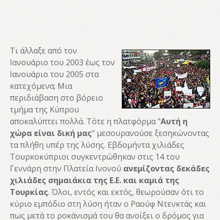
Τι άλλαξε από τον
Ιανουάριο του 2003 έως τον
Ιανουάριο του 2005 στα
κατεχόμενα; Μια
περιδιάβαση στο βόρειο
τμήμα της Κύπρου
αποκαλύπτει πολλά. Τότε η πλατφόρμα "
Αυτή η
χώρα είναι δική μας
" μεσουρανούσε ξεσηκώνοντας
τα πλήθη υπέρ της λύσης. Εβδομήντα χιλιάδες
Τουρκοκύπριοι συγκεντρώθηκαν στις 14 του
Γεννάρη στην Πλατεία Ινονού
ανεμίζοντας δεκάδες
χιλιάδες σημαιάκια της Ε.Ε. και καμιά της
Τουρκίας
. Όλοι, εντός και εκτός, θεωρούσαν ότι το
κύριο εμπόδιο στη λύση ήταν ο Ραούφ Ντενκτάς και
πως μετά το ροκάνισμά του θα ανοίξει ο δρόμος για