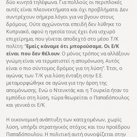
δύο κινητά τηλέφωνα. Για πολλούς οι περιπλοκές
αυτές είναι πλεονεκτήματα και όχι προβλήματα. Δεν
συντρέχουν σήμερα λόγοι για να βγουν στους
δρόμους. Ούτε αγχώνονται επειδή δεν λύθηκε το
Κυπριακό, αφού η ηγεσία τους έχει ένα ισχυρό
επιχείρημα, που γίνεται αποδεχτό στο μέσο Τ/Κ
πολίτη: "
Εμείς κάναμε ότι μπορούσαμε. Οι Ε/Κ
είναι που δεν θέλουν
. Ο μόνος τρόπος να αλλάξουν
γνώμη είναι να τερματιστεί η απομόνωση. Αυτός
είναι ο πιο σύντομος δρόμος για τη λύση". Έτσι, ο
αγώνας των Τ/Κ για λύση ένταξη στην Ε.Ε.
μεταμορφώθηκε σε αγώνα για την άρση της
απομόνωσης. Ενώ ο Ντενκτάς και η Τουρκία ήταν το
εμπόδιο στη λύση, τώρα θεωρείται ο Παπαδόπουλος
και γενικά οι Ε/Κ.
Η οικονομική ανάπτυξη των κατεχομένων, χωρίς
λύση, υπήρξε στρατηγικός στόχος και του προέδρου
Παπαδόπουλου. Η πολιτική αυτή συνοψίζεται στην