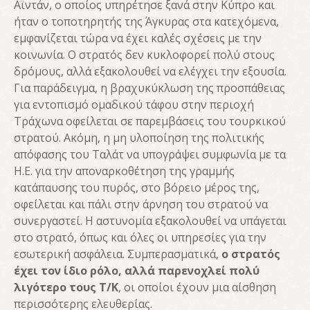
Αϊντάν, o οποίος υπηρέτησε ξανά στην Κύπρο και
ήταν ο τοποτηρητής της Άγκυρας στα κατεχόμενα,
εμφανίζεται τώρα να έχει καλές σχέσεις με την
κοινωνία. Ο στρατός δεν κυκλοφορεί πολύ στους
δρόμους, αλλά εξακολουθεί να ελέγχει την εξουσία.
Για παράδειγμα, η βραχυκύκλωση της προσπάθειας
για εντοπισμό ομαδικού τάφου στην περιοχή
Τράχωνα οφείλεται σε παρεμβάσεις του τουρκικού
στρατού. Ακόμη, η μη υλοποίηση της πολιτικής
απόφασης του Ταλάτ να υπογράψει συμφωνία με τα
Η.Ε. για την αποναρκοθέτηση της γραμμής
κατάπαυσης του πυρός, στο βόρειο μέρος της,
οφείλεται και πάλι στην άρνηση του στρατού να
συνεργαστεί. Η αστυνομία εξακολουθεί να υπάγεται
στο στρατό, όπως και όλες οι υπηρεσίες για την
εσωτερική ασφάλεια. Συμπερασματικά,
ο στρατός
έχει τον ίδιο ρόλο, αλλά παρενοχλεί πολύ
λιγότερο τους Τ/Κ
, οι οποίοι έχουν μια αίσθηση
περισσότερης ελευθερίας.