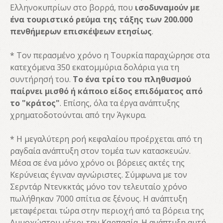
Ελληνοκυπρίων στο βορρά, που
ισοδυναμούν με
ένα τουριστικό ρεύμα της τάξης των 200.000
πενθήμερων επισκέψεων ετησίως
.
* Τον περασμένο χρόνο η Τουρκία παραχώρησε στα
κατεχόμενα 350 εκατομμύρια δολάρια για τη
συντήρησή του.
Το ένα τρίτο του πληθυσμού
παίρνει μισθό ή κάποιο είδος επιδόματος από
το "κράτος"
. Επίσης, όλα τα έργα ανάπτυξης
χρηματοδοτούνται από την Άγκυρα.
* Η μεγαλύτερη ροή κεφαλαίου προέρχεται από τη
ραγδαία ανάπτυξη στον τομέα των κατασκευών.
Μέσα σε ένα μόνο χρόνο οι βόρειες ακτές της
Κερύνειας έγιναν αγνώριστες. Σύμφωνα με τον
Σερντάρ Ντενκκτάς μόνο τον τελευταίο χρόνο
πωλήθηκαν 7000 σπίτια σε ξένους. Η ανάπτυξη
μεταφέρεται τώρα στην περιοχή από τα βόρεια της
Αμμοχώστου μέχρι την Καρπασία. Η ανάπτυξη αυτή