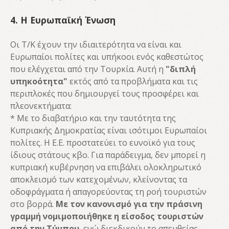
4. Η Ευρωπαϊκή Ένωση
Οι Τ/Κ έχουν την ιδιαιτερότητα να είναι και
Ευρωπαίοι πολίτες και υπήκοοι ενός καθεστώτος
που ελέγχεται από την Τουρκία. Αυτή η
"διπλή
υπηκοότητα"
εκτός από τα προβλήματα και τις
περιπλοκές που δημιουργεί τους προσφέρει και
πλεονεκτήματα:
* Με το διαβατήριο και την ταυτότητα της
Κυπριακής Δημοκρατίας είναι ισότιμοι Ευρωπαίοι
πολίτες. Η Ε.Ε. προστατεύει το ευνοϊκό για τους
ίδιους στάτους κβο. Για παράδειγμα, δεν μπορεί η
κυπριακή κυβέρνηση να επιβάλει ολοκληρωτικό
αποκλεισμό των κατεχομένων, κλείνοντας τα
οδοφράγματα ή απαγορεύοντας τη ροή τουριστών
στο βορρά.
Με τον κανονισμό για την πράσινη
γραμμή νομιμοποιήθηκε η είσοδος τουριστών
από την Τύμπου
, ενώ διεκδικούν το απευθείας