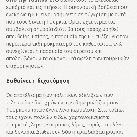
εμπόριο και τις πτήσεις. Η οικονομική βοήθεια που
ενέκρινε η Ε.Ε. είναι ασήμαντη σε σύγκριση με αυτά
που τους δίνει η Τουρκία. Όμως έχει τεράστια
συμβολική σημασία διότι θα τους παραχωρηθεί
απευθείας. Επίσης, η παρουσία της Ε.Ε. πιέζει για τον
περαιτέρω εκδημοκρατισμό του καθεστώτος, ενώ
συνεχίζεται η παρουσία του στρατού και
απολαμβάνουν τα οικονομικά οφέλη των τουρκικών
επιχορηγήσεων.
Βαθαίνει η διχοτόμηση
Ως αποτέλεσμα των πολιτικών εξελίξεων των
τελευταίων δύο χρόνων, η καθημερινή ζωή των
Τουρκοκυπρίων έγινε λίγο περίπλοκη: Στις τσέπες
τους έχουν πολλών ειδών χαρτονομίσματα:
τουρκικές λίρες, κυπριακές λίρες, ευρώ, στερλίνες
και δολάρια. Διαθέτουν δύο ή τρία διαβατήρια και