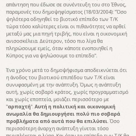
απάντηση που έδωσε σε συνέντευξη του στο Έθνος,
παραμονές του δημοψηφίσματος (18/03/2004): "Όσο
ψηλότερα οδηγηθεί το βιοτικό επίπεδο των Τ/Κ
τώρα τόσο καλύτερες είναι οι πιθανότητες να αρθεί
μεταξύ μας μια πηγή τριβής, που είναι η οικονομική
ανισοσκέλεια. Δεύτερον, τόσο πιο λίγα θα
πληρώσουμε εμείς, όταν κάποτε ενοποιηθεί η
Κύπρος για να ψηλώσουμε το επίπεδο".
Ένα χρόνο μετά το δημοψήφισμα αποδεικνύεται ότι
η άνοδος του βιοτικού επιπέδου των Τ/Κ είναι
συνυφασμένη με την ανάπτυξη. Όμως η ανάπτυξη
αυτή, χωρίς σοβαρό κράτος, χωρίς προγραμματισμό
και χωρίς εποπτεία, μοιάζει περισσότερο με
"
αρπαχτή
".
Αυτή η πολιτική και οικονομική
ανωμαλία θα δημιουργήσει πολύ πιο σοβαρά
προβλήματα από αυτά που θα επιλύσει
. Όσο
περισσότερη άναρχη ανάπτυξη γίνεται τόσο
περιπλέκεται η λύση. Και όταν το επίπεδο των Τ/Κ θα