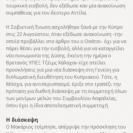
τουρκική εισβολή, δεν εξέδωσε καν μία ανακοίνωση
συμπάθειας για τον δεύτερο Αττίλα.
Η Σοβιετική Ένωση ασχολήθηκε ξανά με την Κύπρο
στις 22 Αυγούστου, όταν εξέδωσε ανακοίνωση -την
οποία προβάλλει στο άρθρο του ο Οσάτσι- όχι για να
πάρει θέσει για την εισβολή, αλλά για να καταγγείλει
νέα συνωμοσία της Δύσης. Εκείνη την ημέρα ο
Βρετανός ΥΠΕΞ Τζέιμς Κάλαχαν είχε στείλει
προσκλήσεις για μια νέα διάσκεψη στη Γενεύη για
διπλωματική διευθέτηση του Κυπριακού. Τότε, η
Μόσχα, για αντιπερισπασμό, έριξε στο τραπέζι την
πρόταση για διεθνή διάσκεψη με τη συμμετοχή όλων
των μονίμων μελών του Συμβουλίου Ασφαλείας,
όπου έχει η ίδια αποτελεσματική συμμετοχή.
Η διάσκεψη
Ο Μακάριος τσίμπησε, απέρριψε την πρόσκληση του