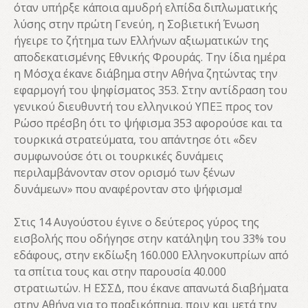
όταν υπήρξε κάποια αμυδρή ελπίδα διπλωματικής
λύσης στην πρώτη Γενεύη, η Σοβιετική Ένωση
ήγειρε το ζήτημα των Ελλήνων αξιωματικών της
αποδεκατισμένης Εθνικής Φρουράς. Την ίδια ημέρα
η Μόσχα έκανε διάβημα στην Αθήνα ζητώντας την
εφαρμογή του ψηφίσματος 353. Στην αντίδραση του
γενικού διευθυντή του ελληνικού ΥΠΕΞ προς τον
Ρώσο πρέσβη ότι το ψήφισμα 353 αφορούσε και τα
τουρκικά στρατεύματα, του απάντησε ότι «δεν
συμφωνούσε ότι οι τουρκικές δυνάμεις
περιλαμβάνονταν στον ορισμό των ξένων
δυνάμεων» που αναφέρονταν στο ψήφισμα!
Στις 14 Αυγούστου έγινε ο δεύτερος γύρος της
εισβολής που οδήγησε στην κατάληψη του 33% του
εδάφους, στην εκδίωξη 160.000 Ελληνοκυπρίων από
τα σπίτια τους και στην παρουσία 40.000
στρατιωτών. Η ΕΣΣΔ, που έκανε απανωτά διαβήματα
στην Αθήνα για το πραξικόπημα, πριν και μετά την