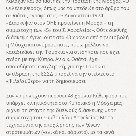
Κάλαχαν και ασπάστηκε την πρόταση της Μόσχας. «Ο
Φιλελεύθερος», όπως μας το υπέδειξε στο άρθρο του
ο Οσάτσι, έγραφε στις 23 Αυγούστου 1974:
«Διάσκεψιν στον ΟΗΕ προτείνει η Μόσχα – τη
συμμετοχή των «5» του Σ. Ασφαλείας». Ούτε διεθνής
διάσκεψη έγινε, ούτε στα 43 χρόνια από την εισβολή
η Μόσχα κατονόμασε ποτέ, πόσω μάλλον να
καταδικάσει την Τουρκία για οτιδήποτε που έχει
σχέση με την Κύπρο. Αν ο κ. Οσάτσι έχει
οποιαδήποτε ενοχλητική, για την Τουρκία,
αντίδραση της ΕΣΣΔ μπορεί να την στείλει στο
«Φιλελεύθερο» να τη δημοσιεύσει.
Σαν να μην έχουν περάσει 43 χρόνια! Κάθε φορά που
υπάρχει κινητικότητα στο Κυπριακό η Μόσχα μας
ρίχνει τη στάχτη τής διεθνούς διάσκεψης με τη
συμμετοχή του Συμβουλίου Ασφαλείας! Με τα
τεχνάσματα της αποχώρησης των ξένων
στρατευμάτων (γενικά και αόριστα), με τα κενά