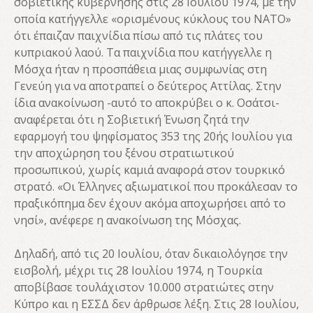
σοβιετικής κυβέρνησης στις 28 Ιουλίου 1974, με την
οποία κατήγγελλε «ορισμένους κύκλους του ΝΑΤΟ»
ότι έπαιζαν παιχνίδια πίσω από τις πλάτες του
κυπριακού λαού. Τα παιχνίδια που κατήγγελλε η
Μόσχα ήταν η προσπάθεια μιας συμφωνίας στη
Γενεύη για να αποτραπεί ο δεύτερος Αττίλας. Στην
ίδια ανακοίνωση -αυτό το αποκρύβει ο κ. Οσάτσι-
αναφέρεται ότι η Σοβιετική Ένωση ζητά την
εφαρμογή του ψηφίσματος 353 της 20ής Ιουλίου για
την αποχώρηση του ξένου στρατιωτικού
προσωπικού, χωρίς καμιά αναφορά στον τουρκικό
στρατό. «Οι Έλληνες αξιωματικοί που προκάλεσαν το
πραξικόπημα δεν έχουν ακόμα αποχωρήσει από το
νησί», ανέφερε η ανακοίνωση της Μόσχας.
Δηλαδή, από τις 20 Ιουλίου, όταν δικαιολόγησε την
εισβολή, μέχρι τις 28 Ιουλίου 1974, η Τουρκία
αποβίβασε τουλάχιστον 10.000 στρατιώτες στην
Κύπρο και η ΕΣΣΔ δεν άρθρωσε λέξη. Στις 28 Ιουλίου,