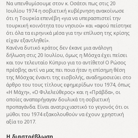
Να υπενθυμίσουμε στον κ. Οσάτσι πως στις 20
Ιουλίου 1974 η σοβιετική κυβέρνηση ανακοίνωσε
ότι η Τουρκία επενέβη «για να υπερασπιστεί την
τουρκική κοινότητα του νησιού» και «αφού πείστηκε
ότι όλα τα ειρηνικά μέσα για την επίλυση της κρίσης
είχαν εξαντληθεί».
Κανένα δυτικό κράτος δεν έκανε μια ανάλογη
δήλωση στις 20 Ιουλίου, όμως η Μόσχα έχει πείσει
και τον τελευταίο Κύπριο για το αντίθετο! Ο Ρώσος
πρέσβης αντί να μας πει ποια ήταν η επίσημη θέση
της Μόσχας έναντι της εισβολής, αναδημοσιεύει στο
άρθρο του τους τίτλους εφημερίδων του 1974, όπως
«Η Μάχη», «Ο Φιλελεύθερος» και η «Πράβδα», οι
οποίες αναπαρήγαγαν δουλικά τη σοβιετική
προπαγάνδα. Είναι ανατριχιαστικό το γεγονός ότι οι
μύθοι του 1974 εξακολουθούν να έχουν χρηστική
αξία το 2017.
Η διαστρέβλωση