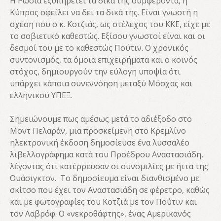
Η Ρωσία εξυπηρετεί τα δικά της συμφέροντα, η
Κύπρος οφείλει να δει τα δικά της. Είναι γνωστή η
σχέση που ο κ. Κοτζιάς, ως στέλεχος του ΚΚΕ, είχε με
το σοβιετικό καθεστώς. Εξίσου γνωστοί είναι και οι
δεσμοί του με το καθεστώς Πούτιν. Ο χρονικός
συντονισμός, τα όμοια επιχειρήματα και ο κοινός
στόχος, δημιουργούν την εύλογη υποψία ότι
υπάρχει κάποια συνεννόηση μεταξύ Μόσχας και
ελληνικού ΥΠΕΞ.
Σημειώνουμε πως αμέσως μετά το αδιέξοδο στο
Μοντ Πελαράν, μια προσκείμενη στο Κρεμλίνο
ηλεκτρονική έκδοση δημοσίευσε ένα λυσσαλέο
λιβελλογράφημα κατά του Προέδρου Αναστασιάδη,
λέγοντας ότι κατέρρευσαν οι συνομιλίες με ήττα της
Ουάσιγκτον. Το δημοσίευμα είναι διανθισμένο με
σκίτσο που έχει τον Αναστασιάδη σε φέρετρο, καθώς
και με φωτογραφίες του Κοτζιά με τον Πούτιν και
τον Λαβρόφ. Ο «νεκροθάφτης», ένας Αμερικανός