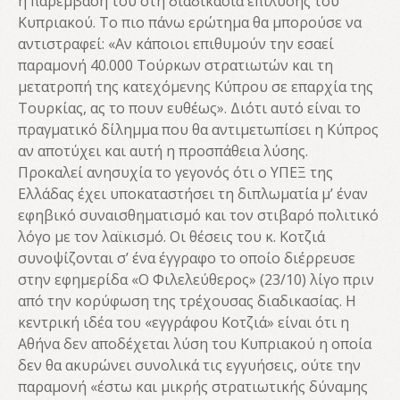
η παρέμβασή του στη διαδικασία επίλυσης του
Κυπριακού. Το πιο πάνω ερώτημα θα μπορούσε να
αντιστραφεί: «Αν κάποιοι επιθυμούν την εσαεί
παραμονή 40.000 Τούρκων στρατιωτών και τη
μετατροπή της κατεχόμενης Κύπρου σε επαρχία της
Τουρκίας, ας το πουν ευθέως». Διότι αυτό είναι το
πραγματικό δίλημμα που θα αντιμετωπίσει η Κύπρος
αν αποτύχει και αυτή η προσπάθεια λύσης.
Προκαλεί ανησυχία το γεγονός ότι ο ΥΠΕΞ της
Ελλάδας έχει υποκαταστήσει τη διπλωματία μ’ έναν
εφηβικό συναισθηματισμό και τον στιβαρό πολιτικό
λόγο με τον λαϊκισμό. Οι θέσεις του κ. Κοτζιά
συνοψίζονται σ’ ένα έγγραφο το οποίο διέρρευσε
στην εφημερίδα «Ο Φιλελεύθερος» (23/10) λίγο πριν
από την κορύφωση της τρέχουσας διαδικασίας. Η
κεντρική ιδέα του «εγγράφου Κοτζιά» είναι ότι η
Αθήνα δεν αποδέχεται λύση του Κυπριακού η οποία
δεν θα ακυρώνει συνολικά τις εγγυήσεις, ούτε την
παραμονή «έστω και μικρής στρατιωτικής δύναμης