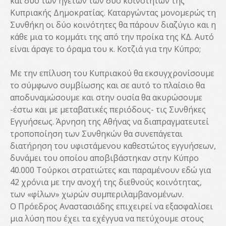
και δύο των ηγετών των δύο κοινοτήτων της
Κυπριακής Δημοκρατίας. Καταργώντας μονομερώς τη
Συνθήκη οι δύο κοινότητες θα πάρουν διαζύγιο και η
κάθε μια το κομμάτι της από την προίκα της ΚΔ. Αυτό
είναι άραγε το όραμα του κ. Κοτζιά για την Κύπρο;
Με την επίλυση του Κυπριακού θα εκσυγχρονίσουμε
το σύμφωνο συμβίωσης και σε αυτό το πλαίσιο θα
αποδυναμώσουμε και στην ουσία θα ακυρώσουμε
-έστω και με μεταβατικές περιόδους- τις Συνθήκες
Εγγυήσεως. Άρνηση της Αθήνας να διαπραγματευτεί
τροποποίηση των Συνθηκών θα συνεπάγεται
διατήρηση του υφιστάμενου καθεστώτος εγγυήσεων,
δυνάμει του οποίου αποβιβάστηκαν στην Κύπρο
40.000 Τούρκοι στρατιώτες και παραμένουν εδώ για
42 χρόνια με την ανοχή της διεθνούς κοινότητας,
των «φίλων» χωρών συμπεριλαμβανομένων.
Ο Πρόεδρος Αναστασιάδης επιχειρεί να εξασφαλίσει
μια λύση που έχει τα εχέγγυα να πετύχουμε στους