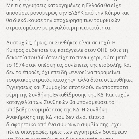
Με τις εγγυήσεις καταργημένες η Ελλάδα θα είχε
αποσύρει μονομερώς την ΕΛΔΥΚ από την Κύπρο και
θα διεκδικούσε την αποχώρηση των τουρκικών
στρατευμάτων με μεγαλύτερη πειστικότητα.
Δυστυχώς, όμως, οι Συνθήκες είναι σε ισχύ. Η
Κύπρος ουδέποτε τις κατάγγειλε στον ΟΗΕ, ούτε τη
δεκαετία του ’60 όταν είχε το πάνω χέρι, ούτε μετά
το 1974 όταν υπέστη τις συνέπειες της εισβολής. Και
δεν το έπραξε, όχι επειδή «εννοεί να παραμείνει
τουρκικός στρατός κατοχής», αλλά διότι οι Συνθήκες
Εγγυήσεως και Συμμαχίας αποτελούν αναπόσπαστα
μέρη της Συνθήκης Εγκαθίδρυσης της ΚΔ. Και τυχόν
καταγγελία των Συνθηκών θα υπονομεύσει το
υπόβαθρο νομιμότητας της ΚΔ. Η Συνθήκη
Ανακήρυξης της ΚΔ -που δεν είναι τίποτα
διαφορετικό από ένα σύμφωνο συμβίωσης- έχει
πέντε υπογραφές, τρεις των εγγυητριών δυνάμεων