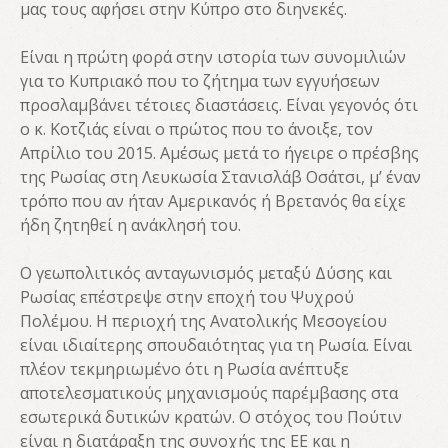
μας τους αφήσει στην Κύπρο στο διηνεκές.
Είναι η πρώτη φορά στην ιστορία των συνομιλιών
για το Κυπριακό που το ζήτημα των εγγυήσεων
προσλαμβάνει τέτοιες διαστάσεις. Είναι γεγονός ότι
ο κ. Κοτζιάς είναι ο πρώτος που το άνοιξε, τον
Απρίλιο του 2015. Αμέσως μετά το ήγειρε ο πρέσβης
της Ρωσίας στη Λευκωσία Στανισλάβ Οσάτσι, μ’ έναν
τρόπο που αν ήταν Αμερικανός ή Βρετανός θα είχε
ήδη ζητηθεί η ανάκλησή του.
Ο γεωπολιτικός ανταγωνισμός μεταξύ Δύσης και
Ρωσίας επέστρεψε στην εποχή του Ψυχρού
Πολέμου. Η περιοχή της Ανατολικής Μεσογείου
είναι ιδιαίτερης σπουδαιότητας για τη Ρωσία. Είναι
πλέον τεκμηριωμένο ότι η Ρωσία ανέπτυξε
αποτελεσματικούς μηχανισμούς παρέμβασης στα
εσωτερικά δυτικών κρατών. Ο στόχος του Πούτιν
είναι η διατάραξη της συνοχής της ΕΕ και η