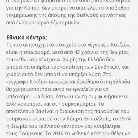
σ’ ένα μόνο ψήφισμα από τα δεκάδες που εγκρίθηκαν
για την Κύπρο, δεν μπορεί να αποτελεί το υπόβαθρο
τεκμηρίωσης της άποψης της διεθνούς κοινότητας
από έναν υπουργό Εξωτερικών.
Εθνικό κέντρο;
Το πιο ανησυχητικό στοιχείο στο «έγγραφο Κοτζιά»,
είναι η επαναφορά, μετά από 42 χρόνια, της θεωρίας
του «εθνικού κέντρου». Χωρίς την Ελλάδα δεν
μπορεί να υπάρξει τροποποίηση των Συνθηκών, και
χωρίς αυτό δεν μπορεί να υπάρξει λύση. Στο
«έγγραφο Κοτζιά» αναφέρεται ξεκάθαρα ότι η Ελλάδα
θα χρησιμοποιήσει αυτό το εργαλείο για να
μπλοκάρει μια λύση, έστω κι αν τη συμφωνήσουν οι
Ελληνοκύπριοι και οι Τουρκοκύπριοι. Το
αποτέλεσμα θα είναι η διαιώνιση της παρουσίας του
τουρκικού στρατού στην Κύπρο. Εν πολλοίς, το 1974,
η θεωρία του «εθνικού κέντρου» μας κουβάλησε
τους Τούρκους. Το 2016 το «εθνικό κέντρο» θέλει να