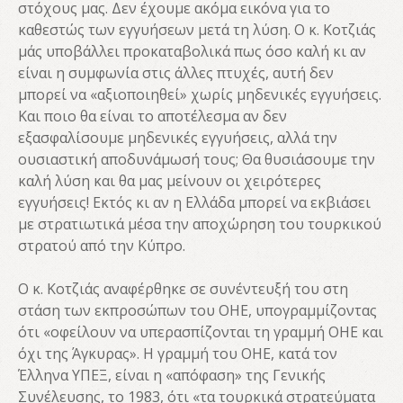
στόχους μας. Δεν έχουμε ακόμα εικόνα για το
καθεστώς των εγγυήσεων μετά τη λύση. Ο κ. Κοτζιάς
μάς υποβάλλει προκαταβολικά πως όσο καλή κι αν
είναι η συμφωνία στις άλλες πτυχές, αυτή δεν
μπορεί να «αξιοποιηθεί» χωρίς μηδενικές εγγυήσεις.
Και ποιο θα είναι το αποτέλεσμα αν δεν
εξασφαλίσουμε μηδενικές εγγυήσεις, αλλά την
ουσιαστική αποδυνάμωσή τους; Θα θυσιάσουμε την
καλή λύση και θα μας μείνουν οι χειρότερες
εγγυήσεις! Εκτός κι αν η Ελλάδα μπορεί να εκβιάσει
με στρατιωτικά μέσα την αποχώρηση του τουρκικού
στρατού από την Κύπρο.
Ο κ. Κοτζιάς αναφέρθηκε σε συνέντευξή του στη
στάση των εκπροσώπων του ΟΗΕ, υπογραμμίζοντας
ότι «οφείλουν να υπερασπίζονται τη γραμμή ΟΗΕ και
όχι της Άγκυρας». Η γραμμή του ΟΗΕ, κατά τον
Έλληνα ΥΠΕΞ, είναι η «απόφαση» της Γενικής
Συνέλευσης, το 1983, ότι «τα τουρκικά στρατεύματα