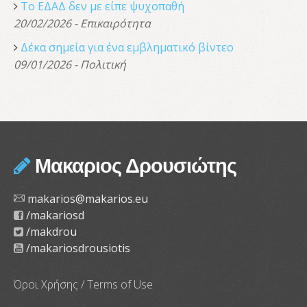
Το ΕΔΑΔ δεν με είπε ψυχοπαθή
20/02/2026 - Επικαιρότητα
Δέκα σημεία για ένα εμβληματικό βίντεο
09/01/2026 - Πολιτική
Μακαριος Δρουσιώτης
makarios@makarios.eu
/makariosd
/makdrou
/makariosdrousiotis
Όροι Χρήσης / Terms of Use