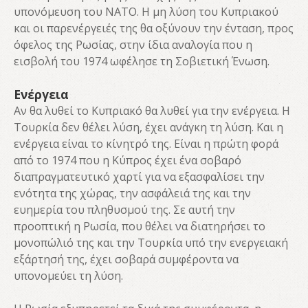
υπονόμευση του ΝΑΤΟ. Η μη λύση του Κυπριακού
και οι παρενέργειές της θα οξύνουν την ένταση, προς
όφελος της Ρωσίας, στην ίδια αναλογία που η
εισβολή του 1974 ωφέλησε τη Σοβιετική Ένωση.
Ενέργεια
Αν θα λυθεί το Κυπριακό θα λυθεί για την ενέργεια. Η
Τουρκία δεν θέλει λύση, έχει ανάγκη τη λύση. Και η
ενέργεια είναι το κίνητρό της. Είναι η πρώτη φορά
από το 1974 που η Κύπρος έχει ένα σοβαρό
διαπραγματευτικό χαρτί για να εξασφαλίσει την
ενότητα της χώρας, την ασφάλειά της και την
ευημερία του πληθυσμού της. Σε αυτή την
προοπτική η Ρωσία, που θέλει να διατηρήσει το
μονοπώλιό της και την Τουρκία υπό την ενεργειακή
εξάρτησή της, έχει σοβαρά συμφέροντα να
υπονομεύει τη λύση.