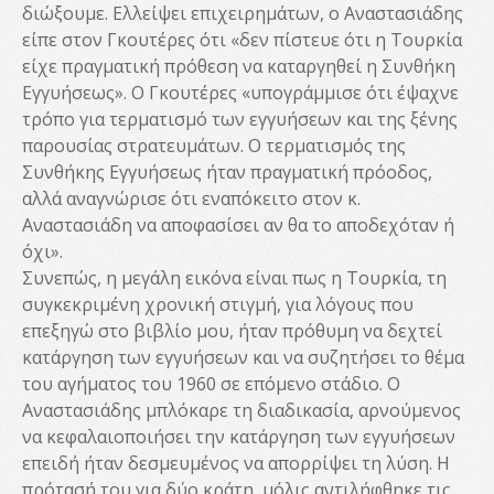
διώξουμε. Ελλείψει επιχειρημάτων, ο Αναστασιάδης
είπε στον Γκουτέρες ότι «δεν πίστευε ότι η Τουρκία
είχε πραγματική πρόθεση να καταργηθεί η Συνθήκη
Εγγυήσεως». Ο Γκουτέρες «υπογράμμισε ότι έψαχνε
τρόπο για τερματισμό των εγγυήσεων και της ξένης
παρουσίας στρατευμάτων. Ο τερματισμός της
Συνθήκης Εγγυήσεως ήταν πραγματική πρόοδος,
αλλά αναγνώρισε ότι εναπόκειτο στον κ.
Αναστασιάδη να αποφασίσει αν θα το αποδεχόταν ή
όχι».
Συνεπώς, η μεγάλη εικόνα είναι πως η Τουρκία, τη
συγκεκριμένη χρονική στιγμή, για λόγους που
επεξηγώ στο βιβλίο μου, ήταν πρόθυμη να δεχτεί
κατάργηση των εγγυήσεων και να συζητήσει το θέμα
του αγήματος του 1960 σε επόμενο στάδιο. Ο
Αναστασιάδης μπλόκαρε τη διαδικασία, αρνούμενος
να κεφαλαιοποιήσει την κατάργηση των εγγυήσεων
επειδή ήταν δεσμευμένος να απορρίψει τη λύση. Η
πρότασή του για δύο κράτη, μόλις αντιλήφθηκε τις