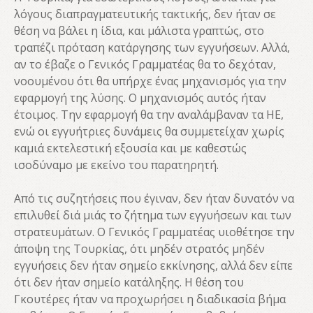
λόγους διαπραγματευτικής τακτικής, δεν ήταν σε
θέση να βάλει η ίδια, και μάλιστα γραπτώς, στο
τραπέζι πρόταση κατάργησης των εγγυήσεων. Αλλά,
αν το έβαζε ο Γενικός Γραμματέας θα το δεχόταν,
νοουμένου ότι θα υπήρχε ένας μηχανισμός για την
εφαρμογή της λύσης. Ο μηχανισμός αυτός ήταν
έτοιμος. Την εφαρμογή θα την αναλάμβαναν τα ΗΕ,
ενώ οι εγγυήτριες δυνάμεις θα συμμετείχαν χωρίς
καμιά εκτελεστική εξουσία και με καθεστώς
ισοδύναμο με εκείνο του παρατηρητή.
Από τις συζητήσεις που έγιναν, δεν ήταν δυνατόν να
επιλυθεί διά μιάς το ζήτημα των εγγυήσεων και των
στρατευμάτων. Ο Γενικός Γραμματέας υιοθέτησε την
άποψη της Τουρκίας, ότι μηδέν στρατός μηδέν
εγγυήσεις δεν ήταν σημείο εκκίνησης, αλλά δεν είπε
ότι δεν ήταν σημείο κατάληξης. Η θέση του
Γκουτέρες ήταν να προχωρήσει η διαδικασία βήμα