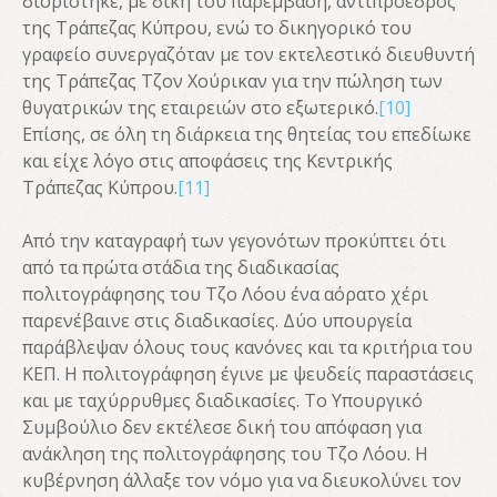
διορίστηκε, με δική του παρέμβαση, αντιπρόεδρος
της Τράπεζας Κύπρου, ενώ το δικηγορικό του
γραφείο συνεργαζόταν με τον εκτελεστικό διευθυντή
της Τράπεζας Τζον Χούρικαν για την πώληση των
θυγατρικών της εταιρειών στο εξωτερικό.
[10]
Επίσης, σε όλη τη διάρκεια της θητείας του επεδίωκε
και είχε λόγο στις αποφάσεις της Κεντρικής
Τράπεζας Κύπρου.
[11]
Από την καταγραφή των γεγονότων προκύπτει ότι
από τα πρώτα στάδια της διαδικασίας
πολιτογράφησης του Τζο Λόου ένα αόρατο χέρι
παρενέβαινε στις διαδικασίες. Δύο υπουργεία
παράβλεψαν όλους τους κανόνες και τα κριτήρια του
ΚΕΠ. Η πολιτογράφηση έγινε με ψευδείς παραστάσεις
και με ταχύρρυθμες διαδικασίες. Το Υπουργικό
Συμβούλιο δεν εκτέλεσε δική του απόφαση για
ανάκληση της πολιτογράφησης του Τζο Λόου. Η
κυβέρνηση άλλαξε τον νόμο για να διευκολύνει τον