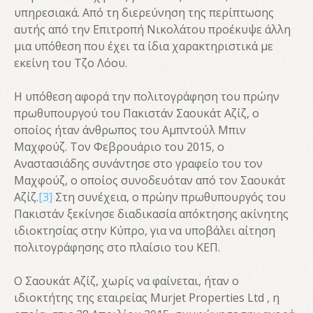
υπηρεσιακά. Από τη διερεύνηση της περίπτωσης
αυτής από την Επιτροπή Νικολάτου προέκυψε άλλη
μια υπόθεση που έχει τα ίδια χαρακτηριστικά με
εκείνη του Τζο Λόου.
Η υπόθεση αφορά την πολιτογράφηση του πρώην
πρωθυπουργού του Πακιστάν Σαουκάτ Αζίζ, ο
οποίος ήταν άνθρωπος του Αμπντούλ Μπιν
Μαχφούζ. Τον Φεβρουάριο του 2015, ο
Αναστασιάδης συνάντησε στο γραφείο του τον
Μαχφούζ, ο οποίος συνοδευόταν από τον Σαουκάτ
Αζίζ.
[3]
Στη συνέχεια, ο πρώην πρωθυπουργός του
Πακιστάν ξεκίνησε διαδικασία απόκτησης ακίνητης
ιδιοκτησίας στην Κύπρο, για να υποβάλει αίτηση
πολιτογράφησης στο πλαίσιο του ΚΕΠ.
Ο Σαουκάτ Αζίζ, χωρίς να φαίνεται, ήταν ο
ιδιοκτήτης της εταιρείας Murjet Properties Ltd , η