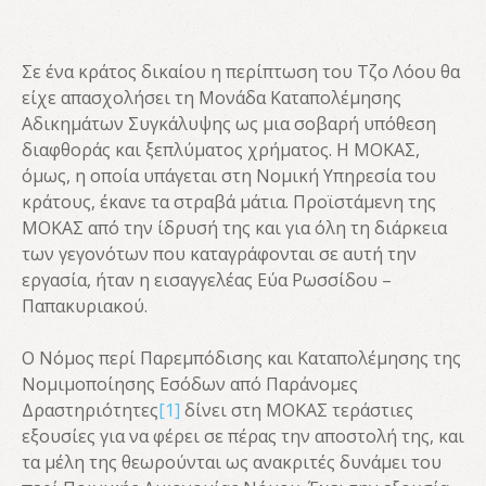
Σε ένα κράτος δικαίου η περίπτωση του Τζο Λόου θα
είχε απασχολήσει τη Μονάδα Καταπολέμησης
Αδικημάτων Συγκάλυψης ως μια σοβαρή υπόθεση
διαφθοράς και ξεπλύματος χρήματος. Η ΜΟΚΑΣ,
όμως, η οποία υπάγεται στη Νομική Υπηρεσία του
κράτους, έκανε τα στραβά μάτια. Προϊστάμενη της
ΜΟΚΑΣ από την ίδρυσή της και για όλη τη διάρκεια
των γεγονότων που καταγράφονται σε αυτή την
εργασία, ήταν η εισαγγελέας Εύα Ρωσσίδου –
Παπακυριακού.
Ο Νόμος περί Παρεμπόδισης και Καταπολέμησης της
Νομιμοποίησης Εσόδων από Παράνομες
Δραστηριότητες
[1]
δίνει στη ΜΟΚΑΣ τεράστιες
εξουσίες για να φέρει σε πέρας την αποστολή της, και
τα μέλη της θεωρούνται ως ανακριτές δυνάμει του