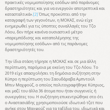
πρακτικές νομιμοποίησης εσόδων από παράνομες
δραστηριότητες και για να ενεργούν αποτρεπτικά και
κατασταλτικά».
[2]
Όπως προκύπτει από την
καταγραφή των γεγονότων, η ΜΟΚΑΣ, ενώ είχε
ενημερωθεί για τις ύποπτες συναλλαγές του Τζο
Λόου, δεν πήρε κανένα ουσιαστικό μέτρο
«παρεμπόδισης και καταπολέμησης της
νομιμοποίησης εσόδων» από τις παράνομες
δραστηριότητές του.
Την ίδια στάση τήρησε η ΜΟΚΑΣ και σε μια άλλη
περίπτωση, παρόμοια με εκείνη του Τζο Λόου. Το
2019 είχε απασχολήσει τη δημόσια συζήτηση στην
Κύπρο η περίπτωση του Σαουδάραβα Αμπντούλ
Μπιν Μαχφούζ, ο οποίος πολιτογραφήθηκε Κύπριος,
και μαζί του άλλα 36 άτομα που ήταν συγγενείς ή
συνεργάτες του. Η συζήτηση επικεντρώθηκε στο ότι
ο Αναστασιάδης χρησιμοποιούσε ιδιωτικό τζετ που
ανήκε στον Μαχφούζ για τα ταξίδια του, ιδιωτικά και