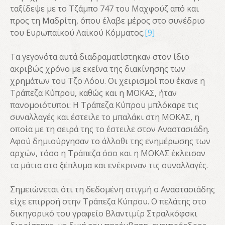
ταξίδεψε με το Τζάμπο 747 του Μαχφούζ από και
προς τη Μαδρίτη, όπου έλαβε μέρος στο συνέδριο
του Ευρωπαϊκού Λαϊκού Κόμματος.
[9]
Τα γεγονότα αυτά διαδραματίστηκαν στον ίδιο
ακριβώς χρόνο με εκείνα της διακίνησης των
χρημάτων του Τζο Λόου. Οι χειρισμοί που έκανε η
Τράπεζα Κύπρου, καθώς και η ΜΟΚΑΣ, ήταν
πανομοιότυποι: Η Τράπεζα Κύπρου μπλόκαρε τις
συναλλαγές και έστειλε το μπαλάκι στη ΜΟΚΑΣ, η
οποία με τη σειρά της το έστειλε στον Αναστασιάδη.
Αφού δημιούργησαν το άλλοθι της ενημέρωσης των
αρχών, τόσο η Τράπεζα όσο και η ΜΟΚΑΣ έκλεισαν
τα μάτια στο ξέπλυμα και ενέκριναν τις συναλλαγές.
Σημειώνεται ότι τη δεδομένη στιγμή ο Αναστασιάδης
είχε επιρροή στην Τράπεζα Κύπρου. Ο πελάτης στο
δικηγορικό του γραφείο Βλαντιμίρ Στραλκόφσκι