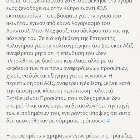
οποία, στις 28 Απριλίου 2015, συμφώνησε την αγορά
ενός ξενοδοχείου στην Κύπρο έναντι €3,5
εκατομμυρίων. Τα εμβάσματα για την αγορά του
ακινήτου έγιναν από κοινό λογαριασμό του
Αμπντούλ Μπιν Μαχφούζ, του αδελφού του και της
αδελφής του. Σε ειδική έκθεση της Επιτροπής
Καλογήρου για την πολιτογράφηση του Σαουκάτ Αζίζ
αναφέρεται ρητά ότι η επένδυσή του «δεν
πληρώθηκε με δικά του κεφάλαια, αλλά με τα
κεφάλαια των πιο πάνω αναφερόμενων προσώπων,
χωρίς να δίδεται εξήγηση για το γεγονός». Η
περίπτωση του Αζίζ, αναφέρει η έκθεση, «είναι κατά
την άποψή μας κλασική περίπτωση Πολιτικά
Εκτεθειμένου Προσώπου που ενδεχομένως δεν
μπορεί ή/και αποφεύγει να δικαιολογήσει την πηγή
των εισοδημάτων του, εγείροντας υποψίες ότι αυτά
δεν αποκτήθηκαν με νόμιμους τρόπους».
[4]
Η μεταφορά των χρημάτων έγινε μέσω της Τράπεζας