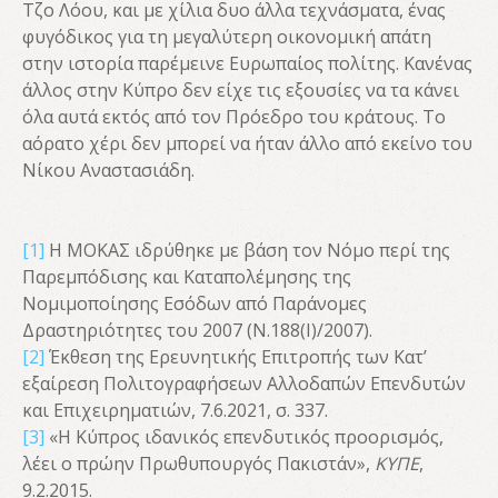
Τζο Λόου, και με χίλια δυο άλλα τεχνάσματα, ένας
φυγόδικος για τη μεγαλύτερη οικονομική απάτη
στην ιστορία παρέμεινε Ευρωπαίος πολίτης. Κανένας
άλλος στην Κύπρο δεν είχε τις εξουσίες να τα κάνει
όλα αυτά εκτός από τον Πρόεδρο του κράτους. Tο
αόρατο χέρι δεν μπορεί να ήταν άλλο από εκείνο του
Νίκου Αναστασιάδη.
[1]
Η ΜΟΚΑΣ ιδρύθηκε με βάση τον Νόμο περί της
Παρεμπόδισης και Καταπολέμησης της
Νομιμοποίησης Εσόδων από Παράνομες
Δραστηριότητες του 2007 (Ν.188(Ι)/2007).
[2]
Έκθεση της Ερευνητικής Επιτροπής των Κατ’
εξαίρεση Πολιτογραφήσεων Αλλοδαπών Επενδυτών
και Επιχειρηματιών, 7.6.2021, σ. 337.
[3]
«Η Κύπρος ιδανικός επενδυτικός προορισμός,
λέει ο πρώην Πρωθυπουργός Πακιστάν»,
ΚΥΠΕ
,
9.2.2015.