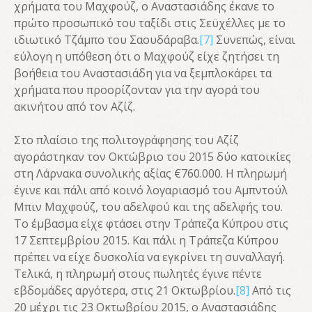
χρήματα του Μαχφούζ, ο Αναστασιάδης έκανε το
πρώτο προσωπικό του ταξίδι στις Σεϋχέλλες με το
ιδιωτικό Τζάμπο του Σαουδάραβα.
[7]
Συνεπώς, είναι
εύλογη η υπόθεση ότι ο Μαχφούζ είχε ζητήσει τη
βοήθεια του Αναστασιάδη για να ξεμπλοκάρει τα
χρήματα που προορίζονταν για την αγορά του
ακινήτου από τον Αζίζ.
Στο πλαίσιο της πολιτογράφησης του Αζίζ
αγοράστηκαν τον Οκτώβριο του 2015 δύο κατοικίες
στη Λάρνακα συνολικής αξίας €760.000. Η πληρωμή
έγινε και πάλι από κοινό λογαριασμό του Αμπντούλ
Μπιν Μαχφούζ, του αδελφού και της αδελφής του.
Το έμβασμα είχε φτάσει στην Τράπεζα Κύπρου στις
17 Σεπτεμβρίου 2015. Και πάλι η Τράπεζα Κύπρου
πρέπει να είχε δυσκολία να εγκρίνει τη συναλλαγή.
Τελικά, η πληρωμή στους πωλητές έγινε πέντε
εβδομάδες αργότερα, στις 21 Οκτωβρίου.
[8]
Από τις
20 μέχρι τις 23 Οκτωβρίου 2015, ο Αναστασιάδης