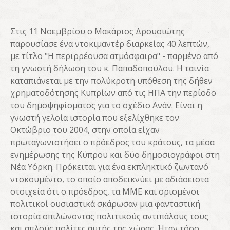
Στις 11 Νοεμβρίου ο Μακάριος Δρουσιώτης
παρουσίασε ένα ντοκιμαντέρ διαρκείας 40 λεπτών,
με τίτλο "Η περιρρέουσα ατμόσφαιρα" - παρμένο από
τη γνωστή δήλωση του κ. Παπαδοπούλου. Η ταινία
καταπιάνεται με την πολύκροτη υπόθεση της δήθεν
χρηματοδότησης Κυπρίων από τις ΗΠΑ την περίοδο
του δημοψηφίσματος για το σχέδιο Ανάν. Είναι η
γνωστή γελοία ιστορία που εξελίχθηκε τον
Οκτώβριο του 2004, στην οποία είχαν
πρωταγωνιστήσει ο πρόεδρος του κράτους, τα μέσα
ενημέρωσης της Κύπρου και δύο δημοσιογράφοι στη
Νέα Υόρκη. Πρόκειται για ένα εκπληκτικό ζωντανό
ντοκουμέντο, το οποίο αποδεικνύει με αδιάσειστα
στοιχεία ότι ο πρόεδρος, τα ΜΜΕ και ορισμένοι
πολιτικοί ουσιαστικά σκάρωσαν μια φανταστική
ιστορία σπιλώνοντας πολιτικούς αντιπάλους τους
και απλούς πολίτες αυτής της χώρας. Ήταν τόσο