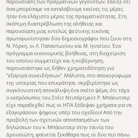
παρουσίαση των πραγματικών γεγονότων, έδειξε ότι
όσα μπορέσαμε να καταλάβουμε εκείνες τις μέρες
ήταν ένα ελάχιστο μέρος της πραγματικότητας. Στη
σκόπιμη διαστρέβλωση της αλήθειας και
παρουσίαση μιας εντελώς ψεύτικης εικόνας
πρωταγωνίστησαν δύο δημοσιογράφοι που ζουν στη
Ν. Υόρκη, οι Λ. Παπαντωνίου και Μ. Ιγνατίου. Ένα
πρόγραμμα οικονομικής βοήθειας, στη διαχείριση
του οποίου συμμετείχε και η κυβέρνηση,
παρουσιάστηκε ως δήθεν χρηματοδότηση για
"εξαγορά συνειδήσεων". Μάλιστα, στο αποκορύφωμα
της υστερίας που επικράτησε, σερβιρίστηκε ως
συγκλονιστική αποκάλυψη ένα σκέτο ψέμα, ότι τάχα
ο εκπρόσωπος του Στέιτ Ντιπάρτμεντ Ρ. Μπάουτσερ
είχε παραδεχθεί πως οι ΗΠΑ ξόδεψαν χρήματα για να
εξαγοράσουν ψήφους υπέρ του σχεδίου! Από την
προβολή των σχετικών αποσπασμάτων των
δηλώσεων του κ. Μπάουτσερ στην ταινία του
Δρουσιώτη, φαίνεται ξεκάθαρα πως οι δύο πιο πάνω