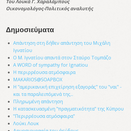
Του Λουκά Γ. Χαραλάμπους
Οικονομολόγος-Πολιτικός αναλυτής
Δημοσιεύματα
Απάντηση στη δήθεν απάντηση του Μιχάλη
Ιγνατίου
Ο Μ. Ιγνατίου απαντά στον Σταύρο Τομπάζο
A WORD of sympathy for Ignatiou
Η περιρρέουσα ατμόσφαιρα
MAKARIOS@SOAPBOX
Η "αμερικανική επιχείρηση εξαγοράς" του "ναι" -
και τα παραλειπόμενά της...
Πληρωμένη απάντηση
Η κατασκευασμένη "πραγματικότητα" της Κύπρου
"Περιρρέουσα ατμόσφαιρα"
Λούκι Λουκ
Δημοσιογραφία του ψεύδους