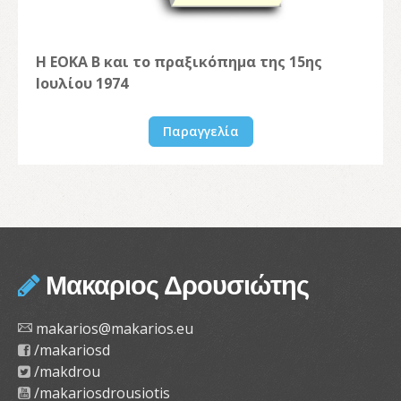
Η ΕΟΚΑ Β και το πραξικόπημα της 15ης
Ιουλίου 1974
Παραγγελία
Μακαριος Δρουσιώτης
makarios@makarios.eu
/makariosd
/makdrou
/makariosdrousiotis